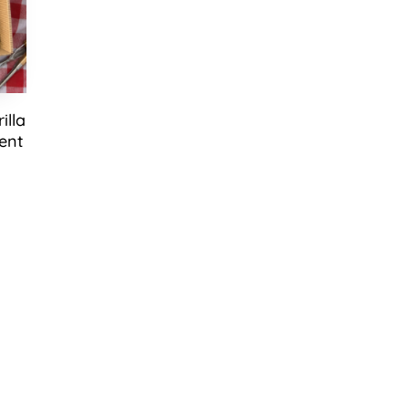
illa
ent