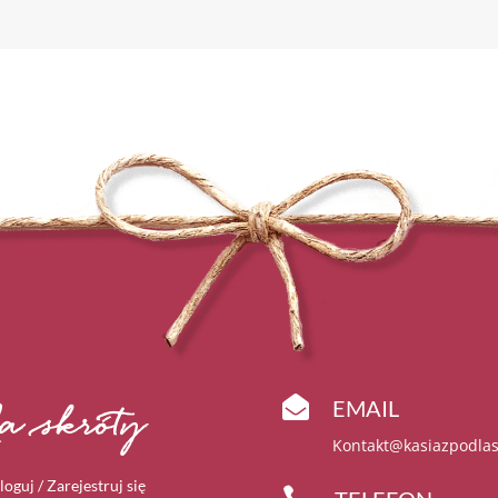

EMAIL
a skróty
Kontakt@kasiazpodlas
loguj / Zarejestruj się
