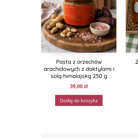
Pasta z orzechów
arachidowych z daktylami i
solą himalajską 250 g
39,00
zł
Dodaj do koszyka