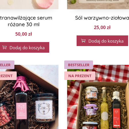
ltranawilżające serum
Sól warzywno-ziołow
różane 30 ml
25,00
zł
50,00
zł
Dodaj do koszyka

Dodaj do koszyka

ELLER
BESTSELLER
REZENT
NA PREZENT