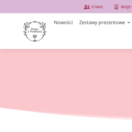
O NAS
MOJE


Nowości
Zestawy prezentowe