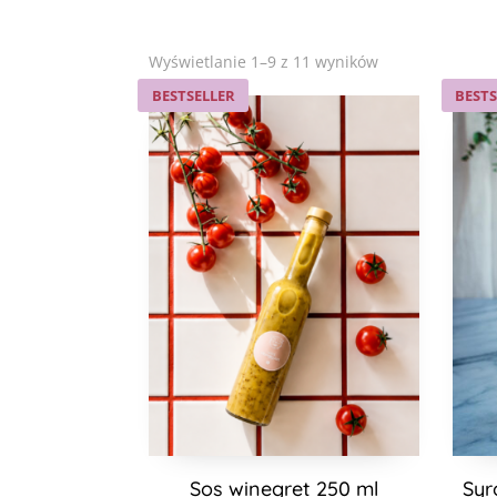
Posortowane
Wyświetlanie 1–9 z 11 wyników
według
BESTSELLER
BESTS
popularności
Sos winegret 250 ml
Syr