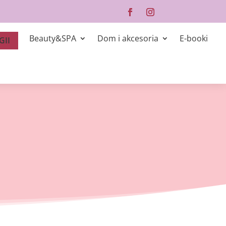
Beauty&SPA
Dom i akcesoria
E-booki
GII