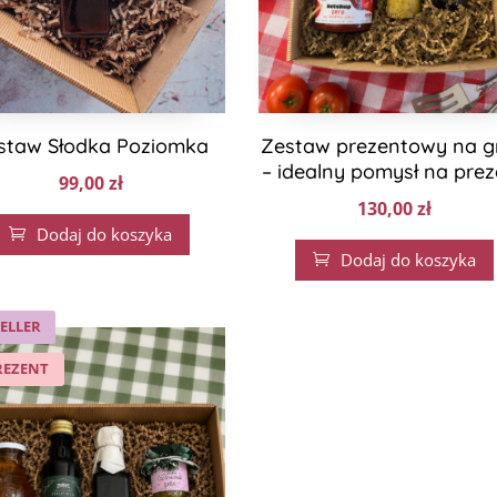
staw Słodka Poziomka
Zestaw prezentowy na gr
– idealny pomysł na prez
99,00
zł
130,00
zł
Dodaj do koszyka

Dodaj do koszyka

ELLER
REZENT