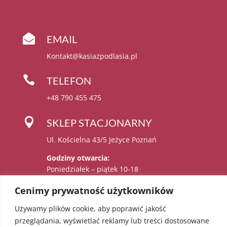

EMAIL
Kontakt@kasiazpodlasia.pl

TELEFON
+48 790 455 475

SKLEP STACJONARNY
Ul. Kościelna 43/5 Jeżyce Poznań
Godziny otwarcia:
Poniedziałek – piątek 10-18
Sobota 11-15
Cenimy prywatność użytkowników
Używamy plików cookie, aby poprawić jakość

Administratorem danych osobowych jest:
przeglądania, wyświetlać reklamy lub treści dostosowane