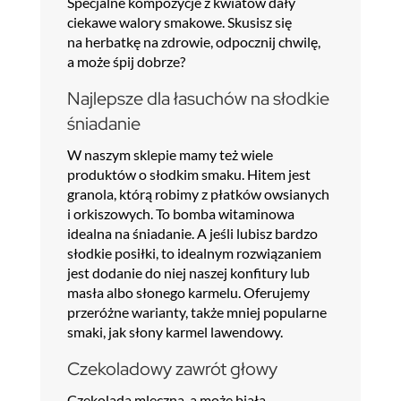
Specjalne kompozycje z kwiatów dały
ciekawe walory smakowe. Skusisz się
na herbatkę na zdrowie, odpocznij chwilę,
a może śpij dobrze?
Najlepsze dla łasuchów na słodkie
śniadanie
W naszym sklepie mamy też wiele
produktów o słodkim smaku. Hitem jest
granola, którą robimy z płatków owsianych
i orkiszowych. To bomba witaminowa
idealna na śniadanie. A jeśli lubisz bardzo
słodkie posiłki, to idealnym rozwiązaniem
jest dodanie do niej naszej konfitury lub
masła albo słonego karmelu. Oferujemy
przeróżne warianty, także mniej popularne
smaki, jak słony karmel lawendowy.
Czekoladowy zawrót głowy
Czekolada mleczna, a może biała