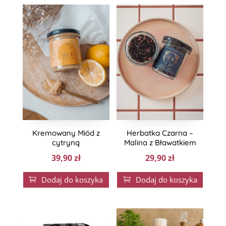
Kremowany Miód z
Herbatka Czarna –
cytryną
Malina z Bławatkiem
39,90
zł
29,90
zł
Dodaj do koszyka
Dodaj do koszyka

