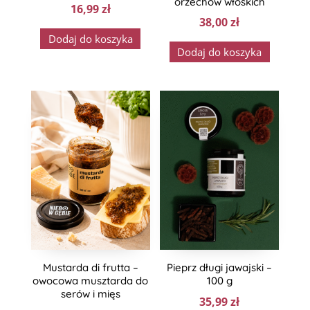
orzechów włoskich
16,99
zł
38,00
zł
Dodaj do koszyka
Dodaj do koszyka
Mustarda di frutta –
Pieprz długi jawajski –
owocowa musztarda do
100 g
serów i mięs
35,99
zł