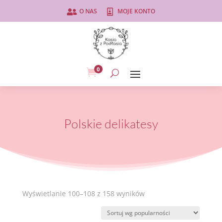
O NAS
MOJE KONTO


0

Polskie delikatesy
Posortowane
Wyświetlanie 100–108 z 158 wyników
według
popularności