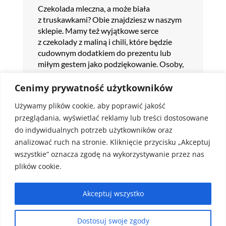
Czekolada mleczna, a może biała
z truskawkami? Obie znajdziesz w naszym
sklepie. Mamy też wyjątkowe serce
z czekolady z maliną i chili, które będzie
cudownym dodatkiem do prezentu lub
miłym gestem jako podziękowanie. Osoby,
które uwielbiają nowości, będą zachwycone
Chocostickiem. Jest to mleczna czekolada
Cenimy prywatność użytkowników
z malina, którą można rozpuścić w ciepłym
Używamy plików cookie, aby poprawić jakość
mleku lub rozkoszować się nim jak
przeglądania, wyświetlać reklamy lub treści dostosowane
czekoladowym lizakiem. Zawierają aż 40%
do indywidualnych potrzeb użytkowników oraz
kakao z odmiany ziaren kakaowca, które
pochodzą z Ameryki Południowej.
analizować ruch na stronie. Kliknięcie przycisku „Akceptuj
Są ręcznie wylewane i ozdabiane.
wszystkie” oznacza zgodę na wykorzystywanie przez nas
plików cookie.
Jak powstają nasze delikatesy
z podlasia?
Akceptuj wszystko
Wszystkie dostępne produkty w naszym
sklepie pochodzą z najlepszych składników
Dostosuj swoje zgody