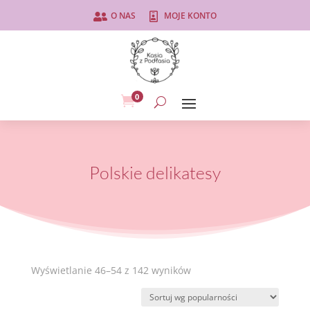
O NAS
MOJE KONTO


0

Polskie delikatesy
Posortowane
Wyświetlanie 46–54 z 142 wyników
według
popularności