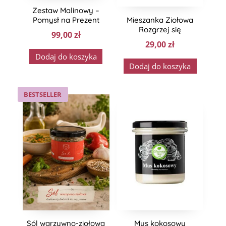
Zestaw Malinowy –
Pomysł na Prezent
Mieszanka Ziołowa
Rozgrzej się
99,00
zł
29,00
zł
Dodaj do koszyka
Dodaj do koszyka
BESTSELLER
Sól warzywno-ziołowa
Mus kokosowy