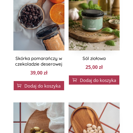
Skórka pomarańczy w
Sól ziołowa
czekoladzie deserowej
25,00
zł
39,00
zł
Dodaj do koszyka

Dodaj do koszyka
