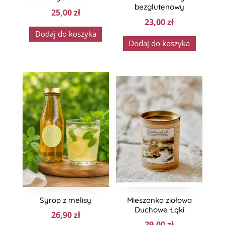
bezglutenowy
25,00
zł
23,00
zł
Dodaj do koszyka
Dodaj do koszyka
Syrop z melisy
Mieszanka ziołowa
Duchowe Łąki
26,90
zł
29,00
zł