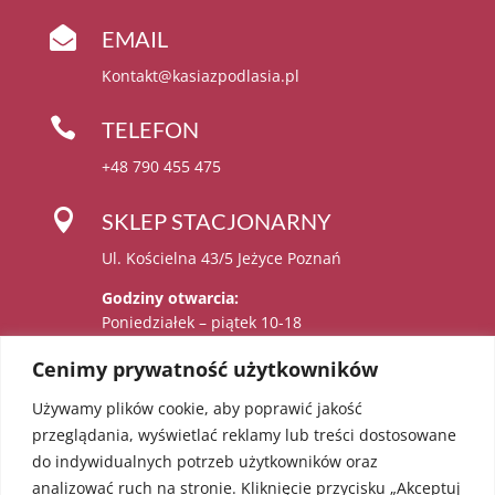

EMAIL
Kontakt@kasiazpodlasia.pl

TELEFON
+48 790 455 475

SKLEP STACJONARNY
Ul. Kościelna 43/5 Jeżyce Poznań
Godziny otwarcia:
Poniedziałek – piątek 10-18
Sobota 11-15
Cenimy prywatność użytkowników
Używamy plików cookie, aby poprawić jakość

Administratorem danych osobowych jest:
przeglądania, wyświetlać reklamy lub treści dostosowane
Katarzyna Sadowska – Karolczak prowadzący
do indywidualnych potrzeb użytkowników oraz
działalność gospodarczą pod firmą EcoAngel
analizować ruch na stronie. Kliknięcie przycisku „Akceptuj