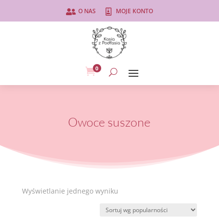
O NAS
MOJE KONTO


0

Owoce suszone
Wyświetlanie jednego wyniku