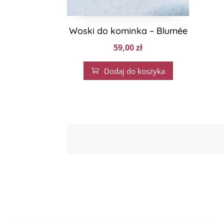
Woski do kominka – Blumée
59,00
zł
Dodaj do koszyka
