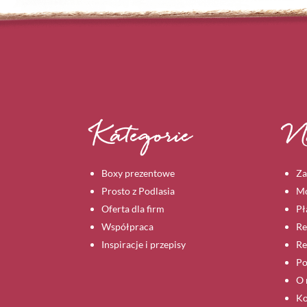
Kategorie
N
Boxy prezentowe
Za
Prosto z Podlasia
Mo
Oferta dla firm
Pł
Współpraca
Re
Inspiracje i przepisy
Re
Po
O 
Ko