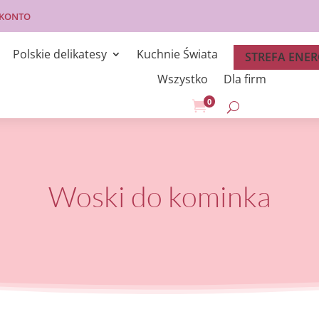
 KONTO
Polskie delikatesy
Kuchnie Świata
STREFA ENER
Wszystko
Dla firm
0

Woski do kominka