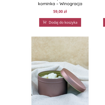
kominka – Winogracja
59,00
zł
Dodaj do koszyka
