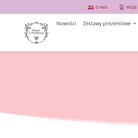
O NAS
MOJE


Nowości
Zestawy prezentowe