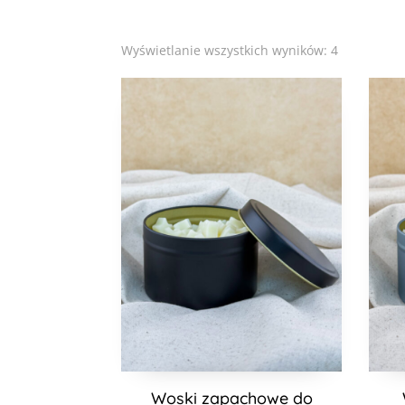
Posortowa
Wyświetlanie wszystkich wyników: 4
według
popularnoś
Woski zapachowe do