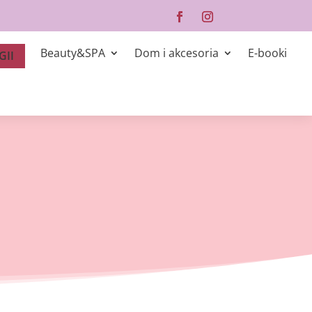
Beauty&SPA
Dom i akcesoria
E-booki
GII