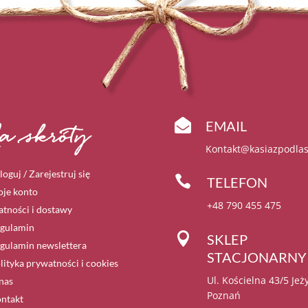

EMAIL
a skróty
Kontakt@kasiazpodlas
loguj / Zarejestruj się

TELEFON
je konto
+48 790 455 475
atności i dostawy
gulamin

SKLEP
gulamin newslettera
STACJONARNY
lityka prywatności i cookies
Ul. Kościelna 43/5 Jeż
nas
Poznań
ntakt