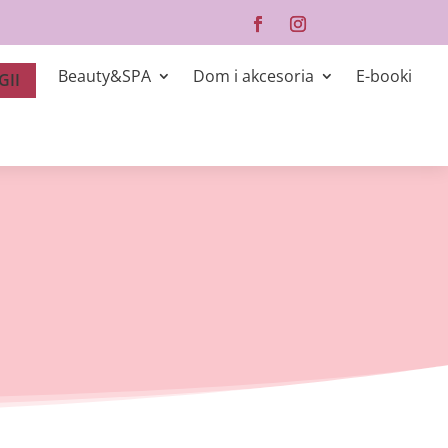
Beauty&SPA
Dom i akcesoria
E-booki
GII