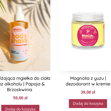
lżająca mgiełka do ciała
Magnolia z yuzu |
ez alkoholu | Papaja &
dezodorant w kremie
Brzoskwinia
39,00
zł
59,00
zł
Dodaj do koszyka
Dodaj do koszyka