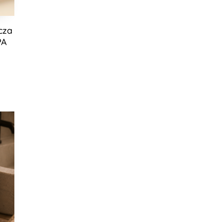
cza
PA