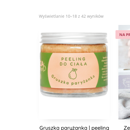
Posortowane
Wyświetlanie 10–18 z 42 wyników
według
popularności
NA P
Gruszka paryżanka | peeling
Ze