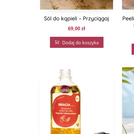
Sól do kąpieli – Przyciągaj
Peel
69,00
zł
Dodaj do koszyka
