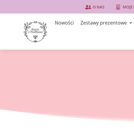
O NAS
MOJE


Nowości
Zestawy prezentowe