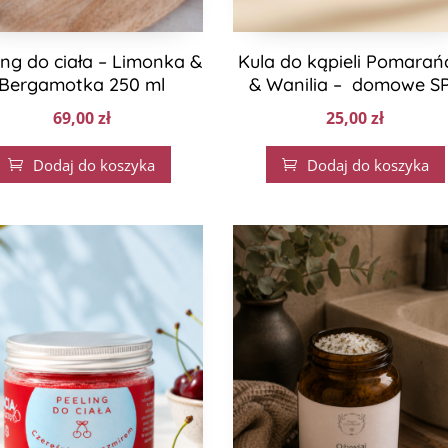
ing do ciała – Limonka &
Kula do kąpieli Pomarań
Bergamotka 250 ml
& Wanilia – domowe S
69,00
zł
25,00
zł
Dodaj do koszyka
Dodaj do koszyka

