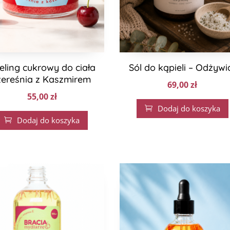
eling cukrowy do ciała
Sól do kąpieli – Odżywi
zereśnia z Kaszmirem
69,00
zł
55,00
zł
Dodaj do koszyka

Dodaj do koszyka
