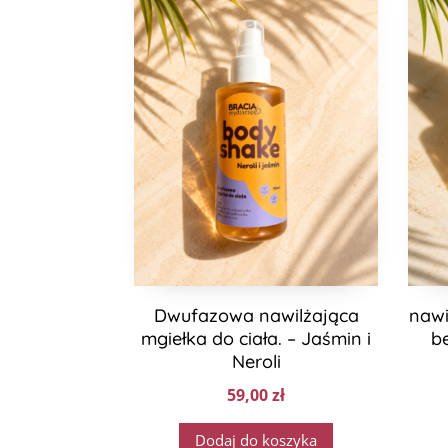
Dwufazowa nawilżająca
nawi
mgiełka do ciała. – Jaśmin i
b
Neroli
59,00
zł
Dodaj do koszyka