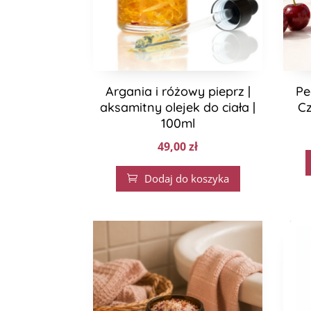
Argania i różowy pieprz |
Pe
aksamitny olejek do ciała |
C
100ml
49,00
zł
Dodaj do koszyka
