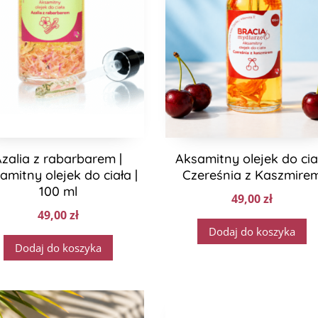
zalia z rabarbarem |
Aksamitny olejek do cia
amitny olejek do ciała |
Czereśnia z Kaszmire
100 ml
49,00
zł
49,00
zł
Dodaj do koszyka
Dodaj do koszyka