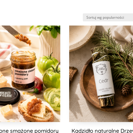
e
i
lone smażone pomidory
Kadzidło naturalne Drz