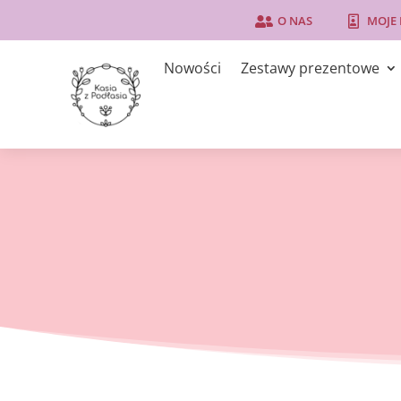
O NAS
MOJE


Nowości
Zestawy prezentowe