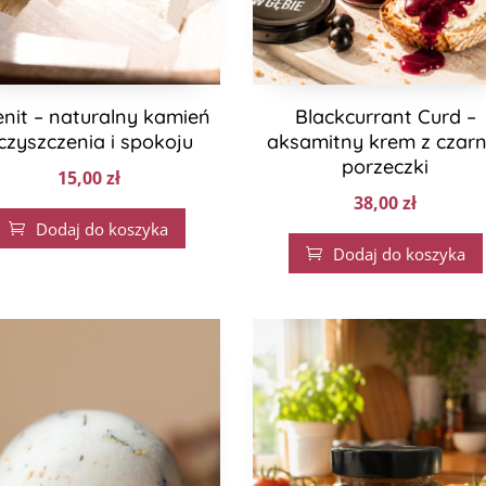
enit – naturalny kamień
Blackcurrant Curd –
czyszczenia i spokoju
aksamitny krem z czarn
porzeczki
15,00
zł
38,00
zł
Dodaj do koszyka

Dodaj do koszyka
