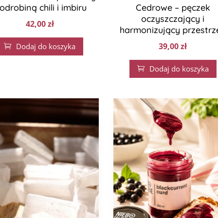
 odrobiną chili i imbiru
Cedrowe – pęczek
oczyszczający i
42,00
zł
harmonizujący przestrz
39,00
zł
Dodaj do koszyka

Dodaj do koszyka
