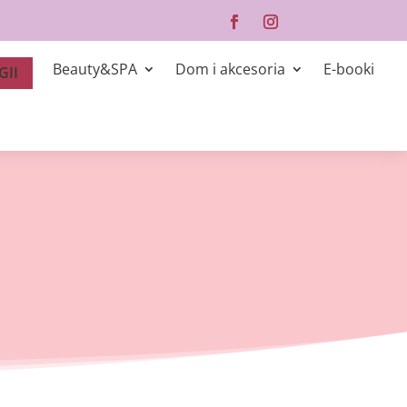
Beauty&SPA
Dom i akcesoria
E-booki
GII