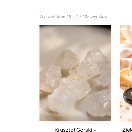
Posortowan
Wyświetlanie 19–27 z 106 wyników
według
popularnośc
Kryształ Górski –
Zie