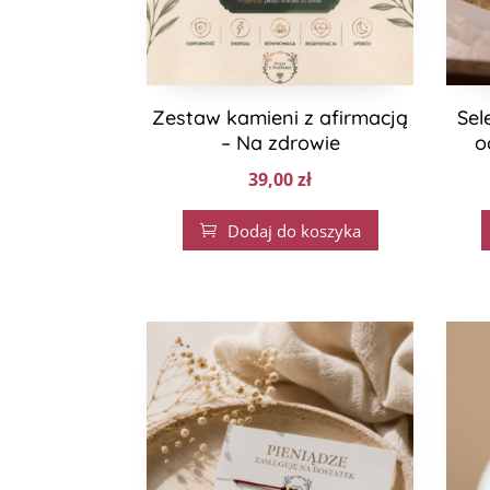
Zestaw kamieni z afirmacją
Sel
– Na zdrowie
o
39,00
zł
Dodaj do koszyka
