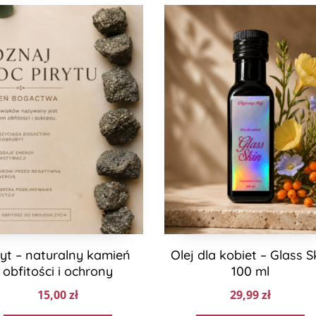
ryt – naturalny kamień
Olej dla kobiet – Glass S
obfitości i ochrony
100 ml
15,00
zł
29,99
zł