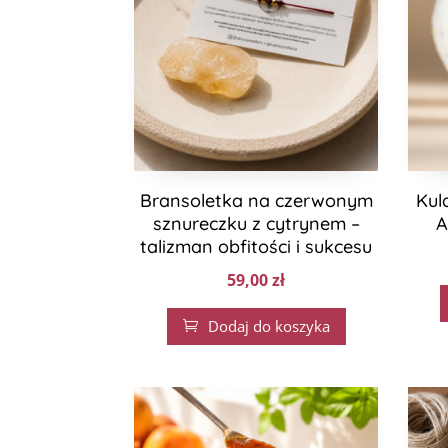
Bransoletka na czerwonym
Kul
sznureczku z cytrynem –
A
talizman obfitości i sukcesu
59,00
zł
Dodaj do koszyka
