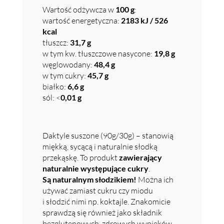
Wartość odżywcza w
100 g
:
wartość energetyczna:
2183 kJ / 526
kcal
tłuszcz:
31,7 g
w tym kw. tłuszczowe nasycone:
19,8 g
węglowodany:
48,4 g
w tym cukry:
45,7 g
białko:
6,6 g
sól: <
0,01 g
Daktyle suszone (90g/30g) – stanowią
miękką, sycącą i naturalnie słodką
przekąskę. To produkt
zawierający
naturalnie występujące cukry
.
Są naturalnym słodzikiem!
Można ich
używać zamiast cukru czy miodu
i słodzić nimi np. koktajle. Znakomicie
sprawdzą się również jako składnik
bezglutenowych, zdrowych wypieków,