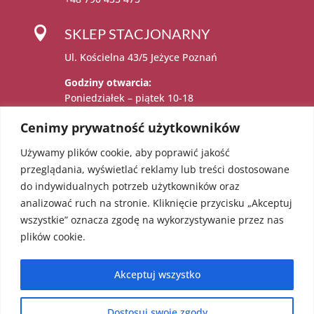

SKLEP STACJONARNY
Ul. Kościelna 43/5 Jeżyce Poznań
Godziny otwarcia:
Poniedziałek – piątek 10-18
Sobota 11-15
Cenimy prywatność użytkowników
Używamy plików cookie, aby poprawić jakość

Administratorem danych osobowych jest:
przeglądania, wyświetlać reklamy lub treści dostosowane
Katarzyna Sadowska – Karolczak prowadzący
do indywidualnych potrzeb użytkowników oraz
działalność gospodarczą pod firmą EcoAngel
analizować ruch na stronie. Kliknięcie przycisku „Akceptuj
Katarzyna Sadowska – Karolczak pod adresem
wszystkie” oznacza zgodę na wykorzystywanie przez nas
os. Bolesława Chrobrego 36/18, 60-681
plików cookie.
Poznań. NIP: 5451623303 REGON: 052241855
Akceptuj wszystko
Dostosuj swoje zgody