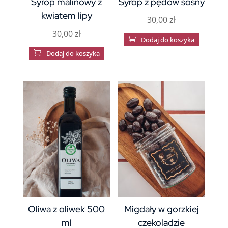
Syrop malinowy z
Syrop z pędów sosny
kwiatem lipy
30,00
zł
30,00
zł

Dodaj do koszyka

Dodaj do koszyka
Oliwa z oliwek 500
Migdały w gorzkiej
ml
czekoladzie