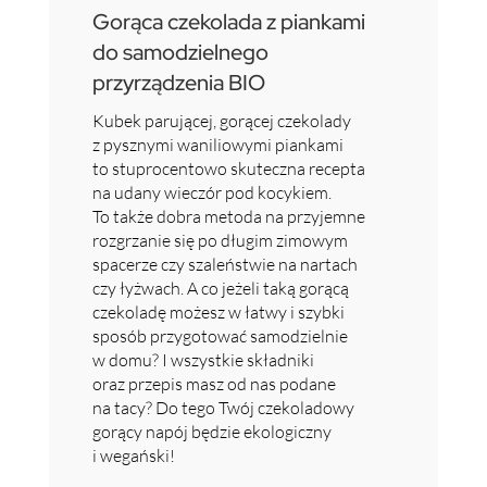
Gorąca czekolada z piankami
do samodzielnego
przyrządzenia BIO
Kubek parującej, gorącej czekolady
z pysznymi waniliowymi piankami
to stuprocentowo skuteczna recepta
na udany wieczór pod kocykiem.
To także dobra metoda na przyjemne
rozgrzanie się po długim zimowym
spacerze czy szaleństwie na nartach
czy łyżwach. A co jeżeli taką gorącą
czekoladę możesz w łatwy i szybki
sposób przygotować samodzielnie
w domu? I wszystkie składniki
oraz przepis masz od nas podane
na tacy? Do tego Twój czekoladowy
gorący napój będzie ekologiczny
i wegański!