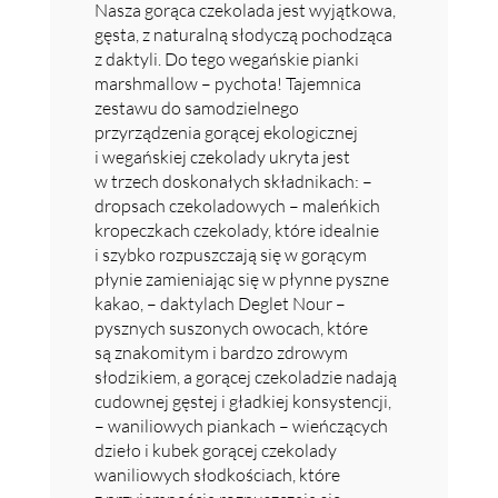
Nasza gorąca czekolada jest wyjątkowa,
gęsta, z naturalną słodyczą pochodząca
z daktyli. Do tego wegańskie pianki
marshmallow – pychota! Tajemnica
zestawu do samodzielnego
przyrządzenia gorącej ekologicznej
i wegańskiej czekolady ukryta jest
w trzech doskonałych składnikach: –
dropsach czekoladowych – maleńkich
kropeczkach czekolady, które idealnie
i szybko rozpuszczają się w gorącym
płynie zamieniając się w płynne pyszne
kakao, – daktylach Deglet Nour –
pysznych suszonych owocach, które
są znakomitym i bardzo zdrowym
słodzikiem, a gorącej czekoladzie nadają
cudownej gęstej i gładkiej konsystencji,
– waniliowych piankach – wieńczących
dzieło i kubek gorącej czekolady
waniliowych słodkościach, które