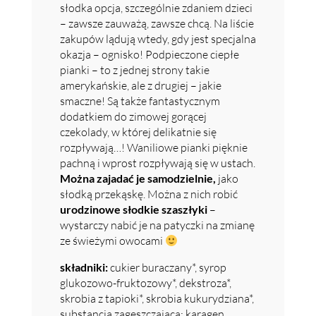
słodka opcja, szczególnie zdaniem dzieci
– zawsze zauważą, zawsze chcą. Na liście
zakupów lądują wtedy, gdy jest specjalna
okazja – ognisko! Podpieczone ciepłe
pianki – to z jednej strony takie
amerykańskie, ale z drugiej – jakie
smaczne! Są także fantastycznym
dodatkiem do zimowej gorącej
czekolady, w której delikatnie się
rozpływają…! Waniliowe pianki pięknie
pachną i wprost rozpływają się w ustach.
Można zajadać je samodzielnie,
jako
słodką przekąskę. Można z nich robić
urodzinowe słodkie szaszłyki
–
wystarczy nabić je na patyczki na zmianę
ze świeżymi owocami
składniki:
cukier buraczany*, syrop
glukozowo-fruktozowy*, dekstroza*,
skrobia z tapioki*, skrobia kukurydziana*,
substancja zagęszczająca: karagen,