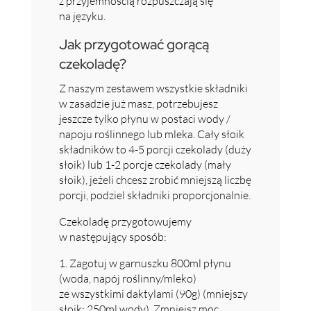
z przyjemnością rozpuszczają się
na języku.
Jak przygotować gorącą
czekoladę?
Z naszym zestawem wszystkie składniki
w zasadzie już masz, potrzebujesz
jeszcze tylko płynu w postaci wody /
napoju roślinnego lub mleka. Cały słoik
składników to 4-5 porcji czekolady (duży
słoik) lub 1-2 porcje czekolady (mały
słoik), jeżeli chcesz zrobić mniejszą liczbę
porcji, podziel składniki proporcjonalnie.
Czekoladę przygotowujemy
w następujący sposób:
1. Zagotuj w garnuszku 800ml płynu
(woda, napój roślinny/mleko)
ze wszystkimi daktylami (90g) (mniejszy
słoik: 250ml wody). Zmniejsz moc