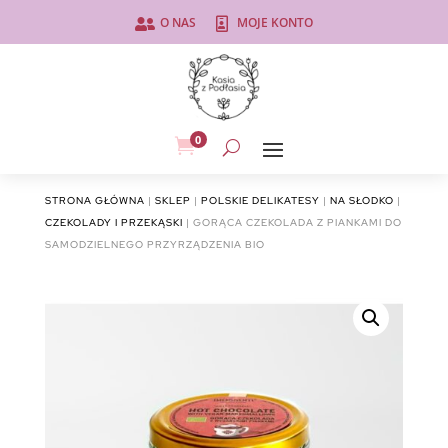
O NAS
MOJE KONTO


0

STRONA GŁÓWNA
|
SKLEP
|
POLSKIE DELIKATESY
|
NA SŁODKO
|
CZEKOLADY I PRZEKĄSKI
| GORĄCA CZEKOLADA Z PIANKAMI DO
SAMODZIELNEGO PRZYRZĄDZENIA BIO