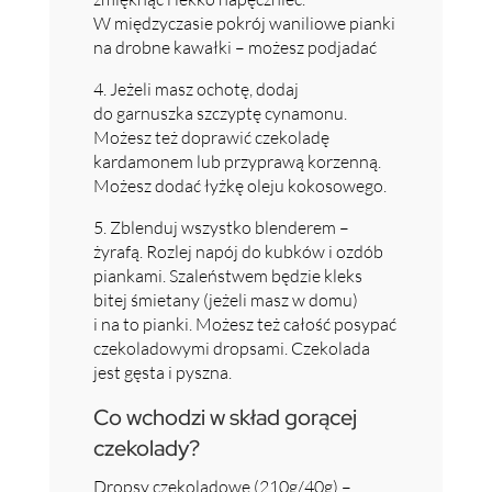
W międzyczasie pokrój waniliowe pianki
na drobne kawałki – możesz podjadać
4. Jeżeli masz ochotę, dodaj
do garnuszka szczyptę cynamonu.
Możesz też doprawić czekoladę
kardamonem lub przyprawą korzenną.
Możesz dodać łyżkę oleju kokosowego.
5. Zblenduj wszystko blenderem –
żyrafą. Rozlej napój do kubków i ozdób
piankami. Szaleństwem będzie kleks
bitej śmietany (jeżeli masz w domu)
i na to pianki. Możesz też całość posypać
czekoladowymi dropsami. Czekolada
jest gęsta i pyszna.
Co wchodzi w skład gorącej
czekolady?
Dropsy czekoladowe (210g/40g) –