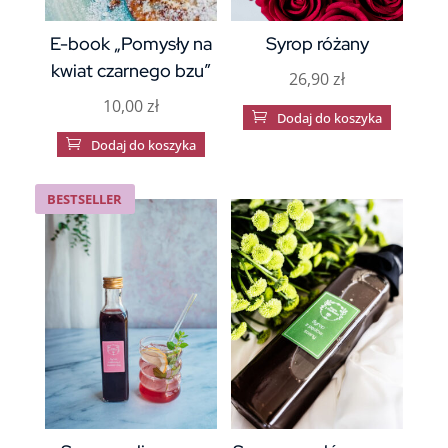
E-book „Pomysły na
Syrop różany
kwiat czarnego bzu”
26,90
zł
10,00
zł

Dodaj do koszyka

Dodaj do koszyka
BESTSELLER