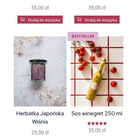
55,00
zł
39,00
zł

Dodaj do koszyka

Dodaj do koszyka
BESTSELLER
Herbatka Japońska
Sos winegret 250 ml
Wiśnia
35,00
zł
Oceniono
29,90
zł
5.00
na 5