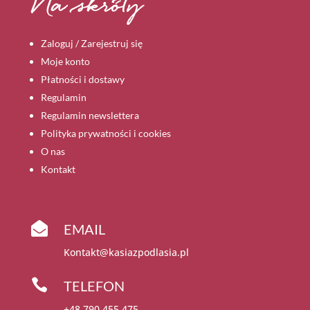
Na skróty
Zaloguj / Zarejestruj się
Moje konto
Płatności i dostawy
Regulamin
Regulamin newslettera
Polityka prywatności i cookies
O nas
Kontakt

EMAIL
Kontakt@kasiazpodlasia.pl

TELEFON
+48 790 455 475