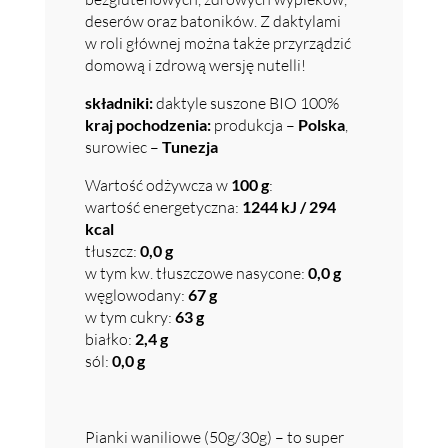
deserów oraz batoników. Z daktylami
w roli głównej można także przyrządzić
domową i zdrową wersję nutelli!
składniki:
daktyle suszone BIO 100%
kraj pochodzenia:
produkcja –
Polska
,
surowiec –
Tunezja
Wartość odżywcza w
100 g
:
wartość energetyczna:
1244 kJ / 294
kcal
tłuszcz:
0,0 g
w tym kw. tłuszczowe nasycone:
0,0 g
węglowodany:
67 g
w tym cukry:
63 g
białko:
2,4 g
sól:
0,0 g
Pianki waniliowe (50g/30g) – to super