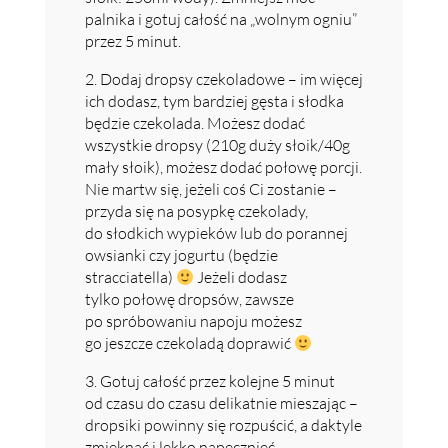
palnika i gotuj całość na „wolnym ogniu”
przez 5 minut.
2. Dodaj dropsy czekoladowe – im więcej
ich dodasz, tym bardziej gęsta i słodka
będzie czekolada. Możesz dodać
wszystkie dropsy (210g duży słoik/40g
mały słoik), możesz dodać połowę porcji.
Nie martw się, jeżeli coś Ci zostanie –
przyda się na posypkę czekolady,
do słodkich wypieków lub do porannej
owsianki czy jogurtu (będzie
stracciatella)
Jeżeli dodasz
tylko połowę dropsów, zawsze
po spróbowaniu napoju możesz
go jeszcze czekoladą doprawić
3. Gotuj całość przez kolejne 5 minut
od czasu do czasu delikatnie mieszając –
dropsiki powinny się rozpuścić, a daktyle
zmięknąć i lekko napęcznieć.