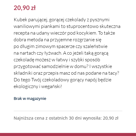
20,90
zł
Kubek parującej, gorącej czekolady z pysznymi
waniliowymi piankami to stuprocentowo skuteczna
recepta na udany wieczór pod kocykiem. To także
dobra metoda na przyjemne rozgrzanie się
po długim zimowym spacerze czy szaleństwie
na nartach czy łyżwach. A co jeżeli taką gorącą
czekoladę możesz w łatwy i szybki sposób
przygotować samodzielnie w domu? I wszystkie
składniki oraz przepis masz od nas podane na tacy?
Do tego Twój czekoladowy gorący napój będzie
ekologiczny i wegański!
Brak w magazynie
Najniższa cena z ostatnich 30 dni wynosiła:
20,90
zł