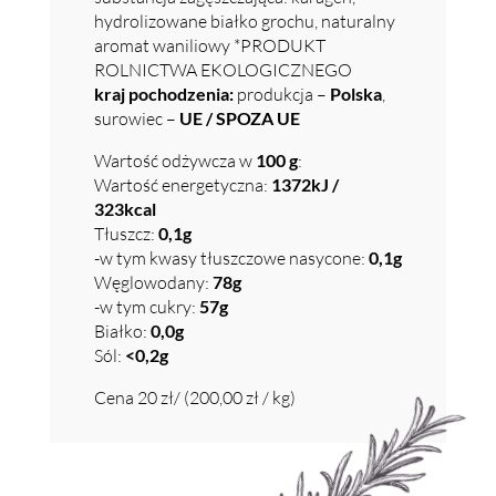
hydrolizowane białko grochu, naturalny
aromat waniliowy *PRODUKT
ROLNICTWA EKOLOGICZNEGO
kraj pochodzenia:
produkcja –
Polska
,
surowiec –
UE / SPOZA UE
Wartość odżywcza w
100 g
:
Wartość energetyczna:
1372kJ /
323kcal
Tłuszcz:
0,1g
-w tym kwasy tłuszczowe nasycone:
0,1g
Węglowodany:
78g
-w tym cukry:
57g
Białko:
0,0g
Sól:
<0,2g
Cena 20 zł/ (200,00 zł / kg)