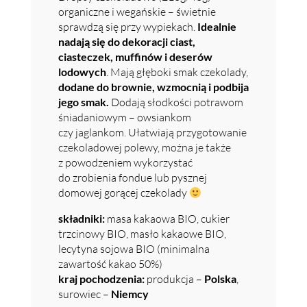
organiczne i wegańskie – świetnie
sprawdzą się przy wypiekach.
Idealnie
nadają się do dekoracji ciast,
ciasteczek, muffinów i deserów
lodowych
. Mają głęboki smak czekolady,
dodane do brownie, wzmocnią i podbija
jego smak.
Dodają słodkości potrawom
śniadaniowym – owsiankom
czy jaglankom. Ułatwiają przygotowanie
czekoladowej polewy, można je także
z powodzeniem wykorzystać
do zrobienia fondue lub pysznej
domowej gorącej czekolady
składniki:
masa kakaowa BIO, cukier
trzcinowy BIO, masło kakaowe BIO,
lecytyna sojowa BIO (minimalna
zawartość kakao 50%)
kraj pochodzenia:
produkcja –
Polska
,
surowiec –
Niemcy