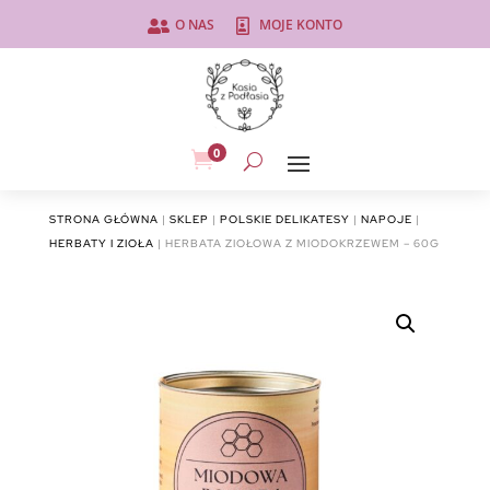
O NAS
MOJE KONTO


0

STRONA GŁÓWNA
|
SKLEP
|
POLSKIE DELIKATESY
|
NAPOJE
|
HERBATY I ZIOŁA
| HERBATA ZIOŁOWA Z MIODOKRZEWEM – 60G