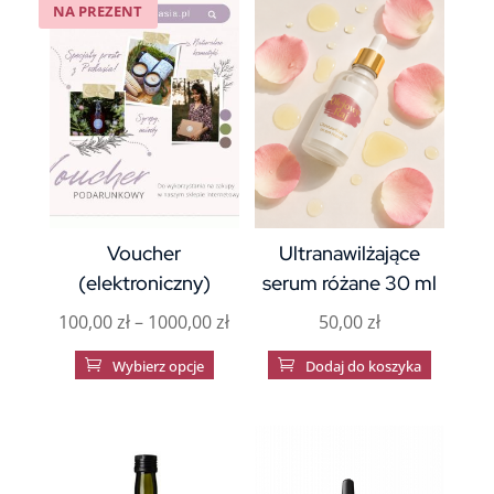
NA PREZENT
Voucher
Ultranawilżające
(elektroniczny)
serum różane 30 ml
Zakres
100,00
zł
–
1000,00
zł
50,00
zł
cen:
Ten

Wybierz opcje

Dodaj do koszyka
od
produkt
100,00 zł
ma
do
wiele
1000,00 zł
wariantów.
Opcje