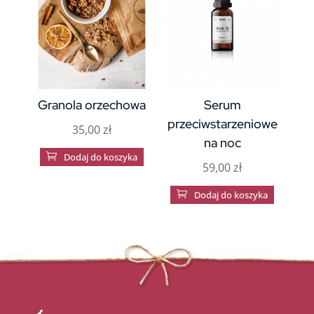
Granola orzechowa
Serum
przeciwstarzeniowe
35,00
zł
na noc

Dodaj do koszyka
59,00
zł

Dodaj do koszyka