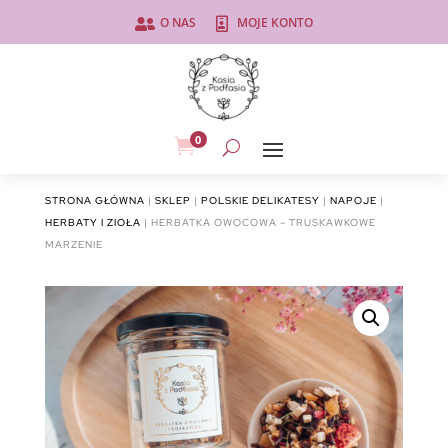
O NAS
MOJE KONTO


0

STRONA GŁÓWNA
|
SKLEP
|
POLSKIE DELIKATESY
|
NAPOJE
|
HERBATY I ZIOŁA
| HERBATKA OWOCOWA – TRUSKAWKOWE
MARZENIE