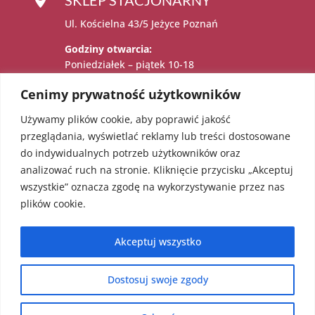
Ul. Kościelna 43/5 Jeżyce Poznań
Godziny otwarcia:
Poniedziałek – piątek 10-18
Sobota 11-15
Cenimy prywatność użytkowników
Używamy plików cookie, aby poprawić jakość

Administratorem danych osobowych jest:
przeglądania, wyświetlać reklamy lub treści dostosowane
Katarzyna Sadowska – Karolczak prowadzący
do indywidualnych potrzeb użytkowników oraz
działalność gospodarczą pod firmą EcoAngel
analizować ruch na stronie. Kliknięcie przycisku „Akceptuj
Katarzyna Sadowska – Karolczak pod adresem
wszystkie” oznacza zgodę na wykorzystywanie przez nas
os. Bolesława Chrobrego 36/18, 60-681
plików cookie.
Poznań. NIP: 5451623303 REGON: 052241855
Akceptuj wszystko
Dostosuj swoje zgody