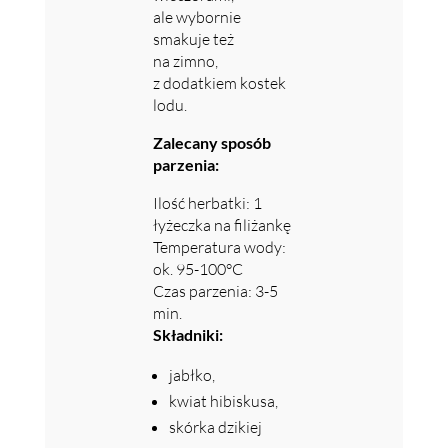
ale wybornie
smakuje też
na zimno,
z dodatkiem kostek
lodu.
Zalecany sposób
parzenia:
Ilość herbatki: 1
łyżeczka na filiżankę
Temperatura wody:
ok. 95-100°C
Czas parzenia: 3-5
min.
Składniki:
jabłko,
kwiat hibiskusa,
skórka dzikiej