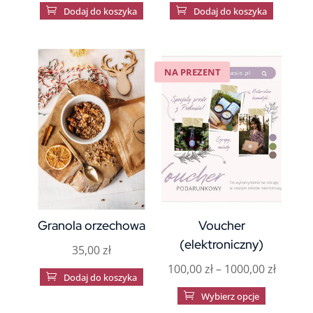

Dodaj do koszyka

Dodaj do koszyka
NA PREZENT
Granola orzechowa
Voucher
(elektroniczny)
35,00
zł
Zakres
100,00
zł
–
1000,00
zł

Dodaj do koszyka
cen:
Ten

Wybierz opcje
od
produkt