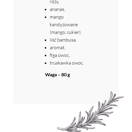
róży,
ananas,
mango
kandyzowane
(mango, cukier),
liść bambusa,
aromat,
figa owoc,
truskawka owoc.
Waga – 80 g