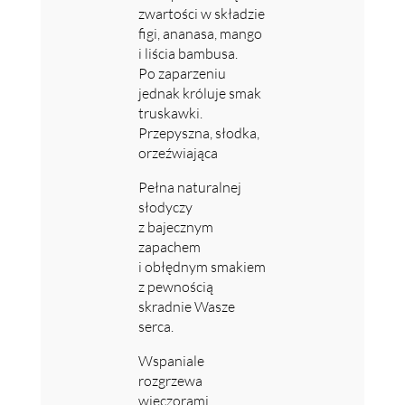
zwartości w składzie
figi, ananasa, mango
i liścia bambusa.
Po zaparzeniu
jednak króluje smak
truskawki.
Przepyszna, słodka,
orzeźwiająca
Pełna naturalnej
słodyczy
z bajecznym
zapachem
i obłędnym smakiem
z pewnością
skradnie Wasze
serca.
Wspaniale
rozgrzewa
wieczorami,