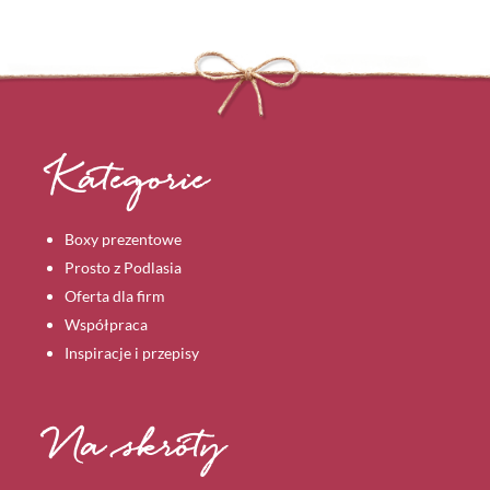
100,00 
ma
do
wiele
1000,00
wariantów
Opcje
można
wybrać
Kategorie
na
stronie
Boxy prezentowe
produktu
Prosto z Podlasia
Oferta dla firm
Współpraca
Inspiracje i przepisy
Na skróty