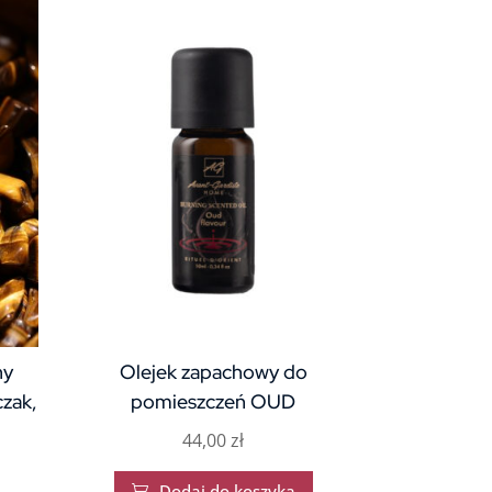
ny
Olejek zapachowy do
czak,
pomieszczeń OUD
44,00
zł
Dodaj do koszyka
