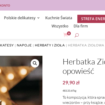
 KONTO
Polskie delikatesy
Kuchnie Świata
STREFA ENER
Wszystko
Dla firm
0

IKATESY
|
NAPOJE
|
HERBATY I ZIOŁA
| HERBATKA ZIOŁOWA
Herbatka Z
opowieść
29,90
zł
483.33 zł/kg
To kompozycja, która spra
wieczorów – przy książce, 