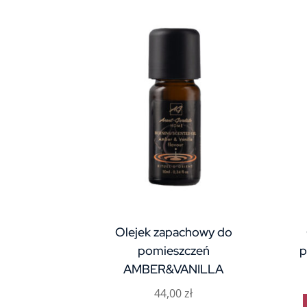
Olejek zapachowy do
pomieszczeń
p
AMBER&VANILLA
44,00
zł