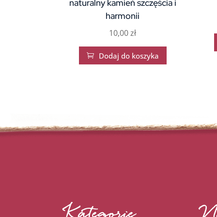
naturalny kamień szczęścia i
harmonii
10,00
zł
Dodaj do koszyka

Kategorie
N