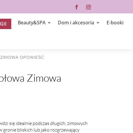
Beauty&SPA
Dom i akcesoria
E-booki
GII
 ZIMOWA OPOWIEŚĆ
iołowa Zimowa
wdzi się idealnie podczas długich, zimowych
w gronie bliskich lub jako rozgrzewający