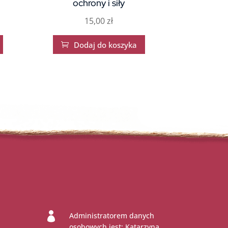
ochrony i siły
15,00
zł
Dodaj do koszyka


Administratorem danych
osobowych jest: Katarzyna