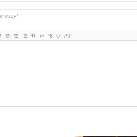
{}
[+]