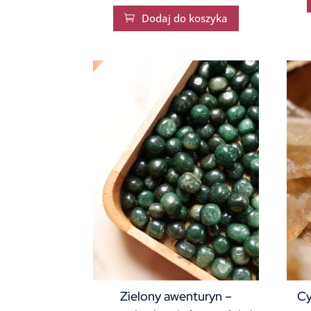
Dodaj do koszyka

Zielony awenturyn –
Cy