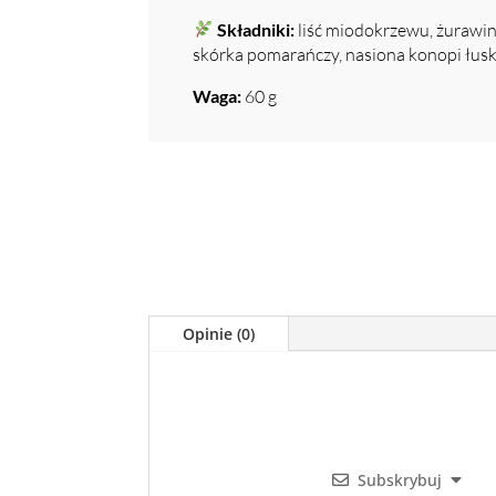
Składniki:
liść miodokrzewu, żurawina
skórka pomarańczy, nasiona konopi łuska
Waga:
60 g
Opinie (0)
Subskrybuj