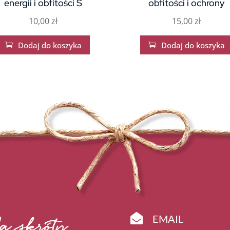
energii i obfitości S
obfitości i ochrony
10,00
zł
15,00
zł
Dodaj do koszyka
Dodaj do koszyka



EMAIL
a skróty