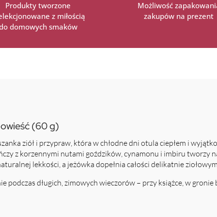
Produkty tworzone
Możliwość zapakowani
selekcjonowane z miłością
zakupów na prezent
do domowych smaków
owieść (60 g)
zanka ziół i przypraw, która w chłodne dni otula ciepłem i wyją
ńczy z korzennymi nutami goździków, cynamonu i imbiru tworzy n
turalnej lekkości, a jeżówka dopełnia całości delikatnie ziołowy
nie podczas długich, zimowych wieczorów – przy książce, w gronie 