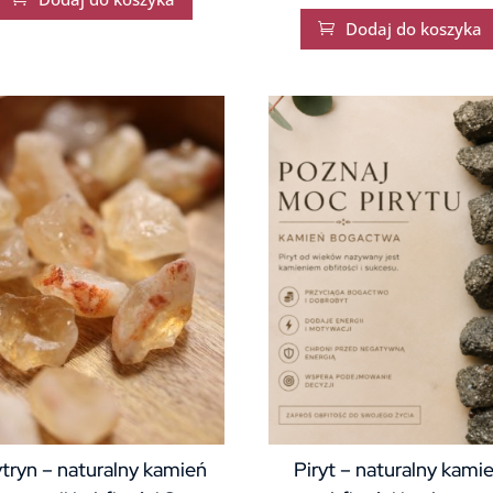
Dodaj do koszyka

tryn – naturalny kamień
Piryt – naturalny kami