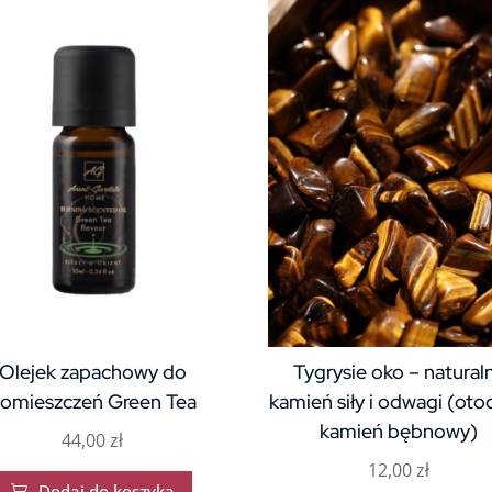
Olejek zapachowy do
Tygrysie oko – natural
omieszczeń Green Tea
kamień siły i odwagi (oto
kamień bębnowy)
44,00
zł
12,00
zł
Dodaj do koszyka
