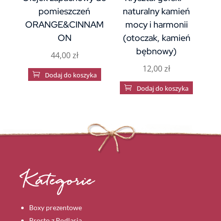
pomieszczeń
naturalny kamień
ORANGE&CINNAM
mocy i harmonii
ON
(otoczak, kamień
bębnowy)
44,00
zł
12,00
zł

Dodaj do koszyka

Dodaj do koszyka
Kategorie
Boxy prezentowe
Prosto z Podlasia