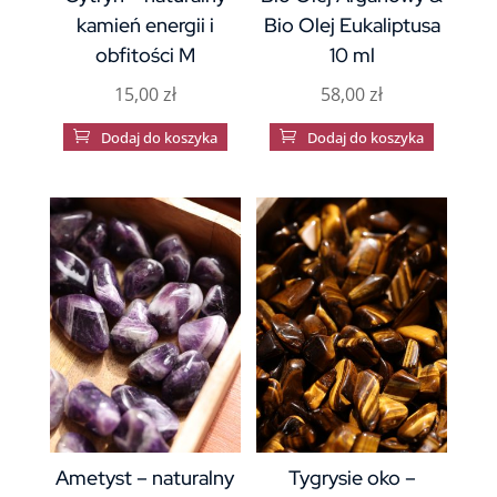
kamień energii i
Bio Olej Eukaliptusa
obfitości M
10 ml
15,00
zł
58,00
zł

Dodaj do koszyka

Dodaj do koszyka
Ametyst – naturalny
Tygrysie oko –