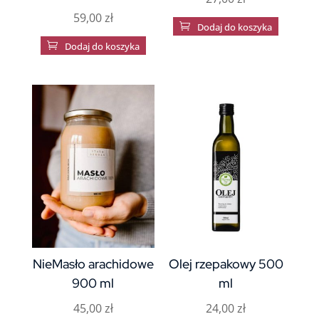
59,00
zł

Dodaj do koszyka

Dodaj do koszyka
NieMasło arachidowe
Olej rzepakowy 500
900 ml
ml
45,00
zł
24,00
zł