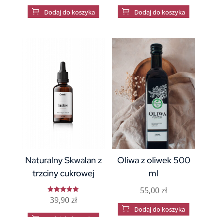

Dodaj do koszyka

Dodaj do koszyka
Naturalny Skwalan z
Oliwa z oliwek 500
trzciny cukrowej
ml
55,00
zł
39,90
zł
Oceniono
5

Dodaj do koszyka
na 5