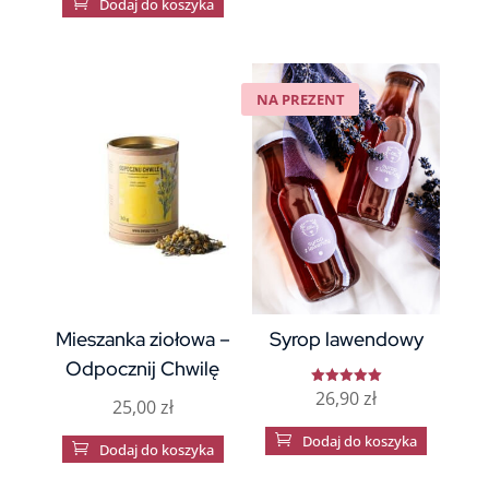

Dodaj do koszyka
NA PREZENT
Mieszanka ziołowa –
Syrop lawendowy
Odpocznij Chwilę
26,90
zł
Oceniono
25,00
zł
5.00
na 5

Dodaj do koszyka

Dodaj do koszyka