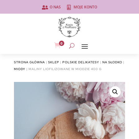
O NAS
MOJE KONTO


0

STRONA GŁÓWNA
|
SKLEP
|
POLSKIE DELIKATESY
|
NA SŁODKO
|
MIODY
| MALINY LIOFILIZOWANE W MIODZIE 400 G