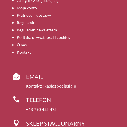
Zaloguj / Zarejestruj się
Moje konto
Płatności i dostawy
Regulamin
Regulamin newslettera
Polityka prywatności i cookies
O nas
Kontakt

EMAIL
Kontakt@kasiazpodlasia.pl

TELEFON
+48 790 455 475

SKLEP STACJONARNY