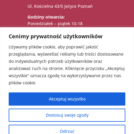
Ul. Kościelna 43/5 Jeżyce Poznań
Godziny otwarcia:
Poniedziałek – piątek 10-18
Sobota 11-15
Cenimy prywatność użytkowników
Używamy plików cookie, aby poprawić jakość

Administratorem danych osobowych jest:
przeglądania, wyświetlać reklamy lub treści dostosowane
Katarzyna Sadowska – Karolczak prowadzący
do indywidualnych potrzeb użytkowników oraz
działalność gospodarczą pod firmą EcoAngel
analizować ruch na stronie. Kliknięcie przycisku „Akceptuj
Katarzyna Sadowska – Karolczak pod adresem
wszystkie” oznacza zgodę na wykorzystywanie przez nas
os. Bolesława Chrobrego 36/18, 60-681
plików cookie.
Poznań. NIP: 5451623303 REGON: 052241855
Akceptuj wszystko
Dostosuj swoje zgody
Copyright 2024 EcoAngel | Projekt
Patrycja Ługiewicz
|
Odrzuć