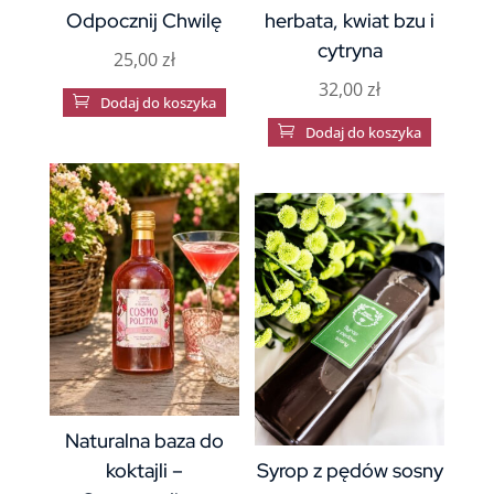
Odpocznij Chwilę
herbata, kwiat bzu i
cytryna
25,00
zł
32,00
zł

Dodaj do koszyka

Dodaj do koszyka
Naturalna baza do
koktajli –
Syrop z pędów sosny