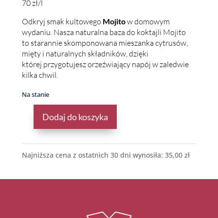
70 zł/l
Odkryj smak kultowego
Mojito
w domowym
wydaniu. Nasza naturalna baza do koktajli Mojito
to starannie skomponowana mieszanka cytrusów,
mięty i naturalnych składników, dzięki
której przygotujesz orzeźwiający napój w zaledwie
kilka chwil.
Na stanie
Dodaj do koszyka
ILOŚĆ
NATURALNA
BAZA
DO
Najniższa cena z ostatnich 30 dni wynosiła:
35,00
zł
KOKTAJLI
-
MOJITO