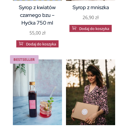
Syrop z kwiatów
Syrop z mniszka
czarnego bzu –
26,90
zł
Hyćka 750 ml

Dodaj do koszyka
55,00
zł

Dodaj do koszyka
BESTSELLER