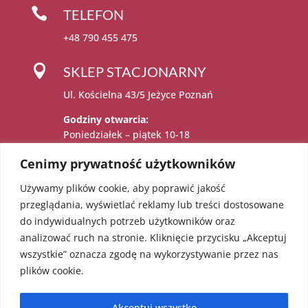

TELEFON
+48 790 455 475

SKLEP STACJONARNY
Ul. Kościelna 43/5 Jeżyce Poznań
Godziny otwarcia:
Poniedziałek – piątek 10-18
Sobota 11-15
Cenimy prywatność użytkowników
Używamy plików cookie, aby poprawić jakość

Administratorem danych osobowych jest:
przeglądania, wyświetlać reklamy lub treści dostosowane
Katarzyna Sadowska – Karolczak prowadzący
do indywidualnych potrzeb użytkowników oraz
działalność gospodarczą pod firmą EcoAngel
analizować ruch na stronie. Kliknięcie przycisku „Akceptuj
Katarzyna Sadowska – Karolczak pod adresem
wszystkie” oznacza zgodę na wykorzystywanie przez nas
os. Bolesława Chrobrego 36/18, 60-681
plików cookie.
Poznań. NIP: 5451623303 REGON: 052241855
Akceptuj wszystko