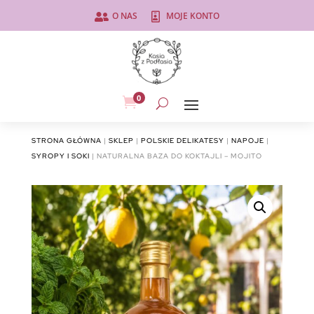
O NAS
MOJE KONTO


0

STRONA GŁÓWNA
|
SKLEP
|
POLSKIE DELIKATESY
|
NAPOJE
|
SYROPY I SOKI
| NATURALNA BAZA DO KOKTAJLI – MOJITO