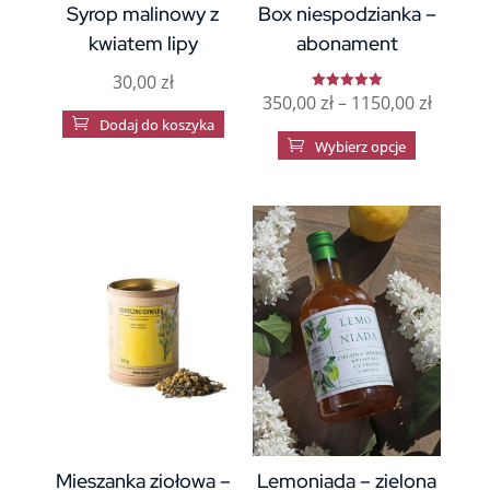
Syrop malinowy z
Box niespodzianka –
kwiatem lipy
abonament
30,00
zł
Zakres
350,00
zł
–
1150,00
zł
Oceniono
5.00

Dodaj do koszyka
na 5
cen:
Ten

Wybierz opcje
od
produkt
350,00 
ma
do
wiele
1150,00
wariantów
Opcje
można
wybrać
na
stronie
produktu
Mieszanka ziołowa –
Lemoniada – zielona