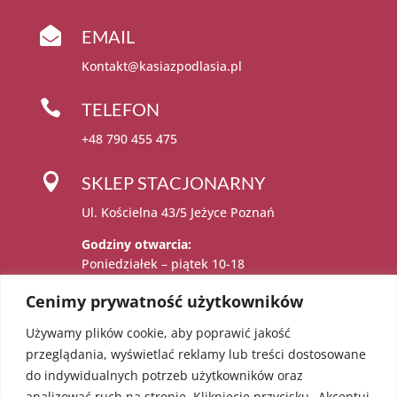

EMAIL
Kontakt@kasiazpodlasia.pl

TELEFON
+48 790 455 475

SKLEP STACJONARNY
Ul. Kościelna 43/5 Jeżyce Poznań
Godziny otwarcia:
Poniedziałek – piątek 10-18
Sobota 11-15
Cenimy prywatność użytkowników
Używamy plików cookie, aby poprawić jakość

Administratorem danych osobowych jest:
przeglądania, wyświetlać reklamy lub treści dostosowane
Katarzyna Sadowska – Karolczak prowadzący
do indywidualnych potrzeb użytkowników oraz
działalność gospodarczą pod firmą EcoAngel
analizować ruch na stronie. Kliknięcie przycisku „Akceptuj