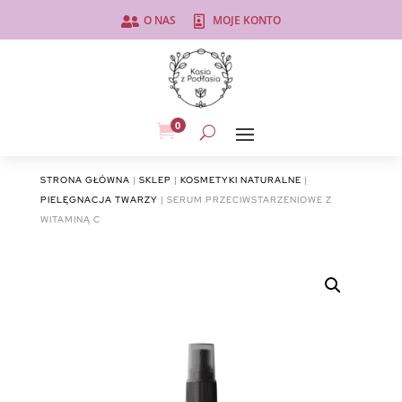
O NAS
MOJE KONTO


0

STRONA GŁÓWNA
|
SKLEP
|
KOSMETYKI NATURALNE
|
PIELĘGNACJA TWARZY
| SERUM PRZECIWSTARZENIOWE Z
WITAMINĄ C