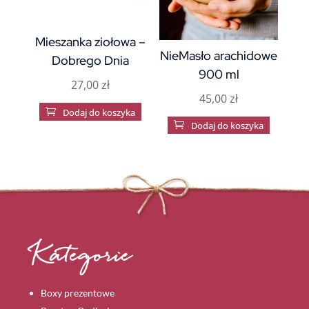
Mieszanka ziołowa –
NieMasło arachidowe
Dobrego Dnia
900 ml
27,00
zł
45,00
zł

Dodaj do koszyka

Dodaj do koszyka
Kategorie
Boxy prezentowe