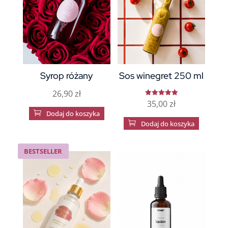
wybrać
na
stronie
produktu
Syrop różany
Sos winegret 250 ml
26,90
zł
35,00
zł
Oceniono
5.00

Dodaj do koszyka
na 5

Dodaj do koszyka
BESTSELLER