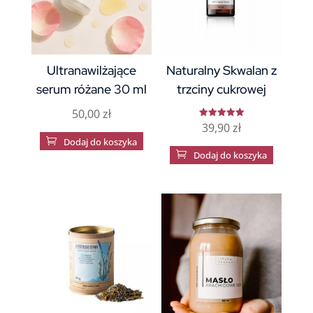
Ultranawilżające
Naturalny Skwalan z
serum różane 30 ml
trzciny cukrowej
50,00
zł
39,90
zł
Oceniono
5

Dodaj do koszyka
na 5

Dodaj do koszyka