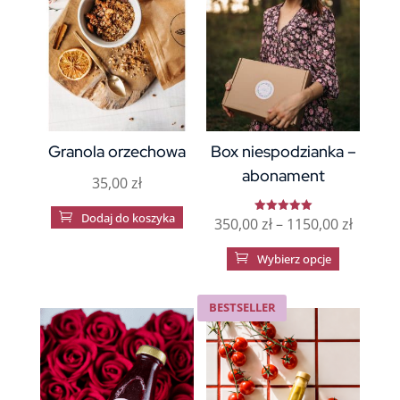
Granola orzechowa
Box niespodzianka –
abonament
35,00
zł

Dodaj do koszyka
Zakres
350,00
zł
–
1150,00
zł
Oceniono
5.00
na 5
cen:
Ten

Wybierz opcje
od
produkt
350,00 
ma
BESTSELLER
do
wiele
1150,00
wariantów
Opcje
można