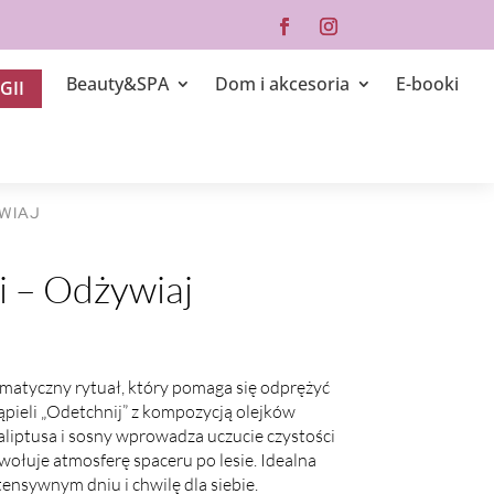
Beauty&SPA
Dom i akcesoria
E-booki
GII
YWIAJ
li – Odżywiaj
matyczny rytuał, który pomaga się odprężyć
kąpieli „Odetchnij” z kompozycją olejków
aliptusa i sosny wprowadza uczucie czystości
zywołuje atmosferę spaceru po lesie. Idealna
tensywnym dniu i chwilę dla siebie.