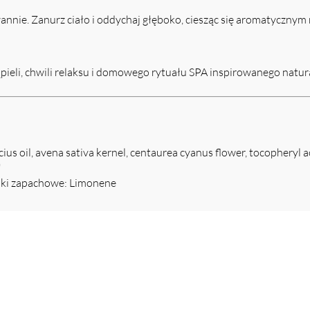
annie. Zanurz ciało i oddychaj głęboko, ciesząc się aromatycznym
ąpieli, chwili relaksu i domowego rytuału SPA inspirowanego natur
cius oil, avena sativa kernel, centaurea cyanus flower, tocopheryl ac
*
niki zapachowe: Limonene