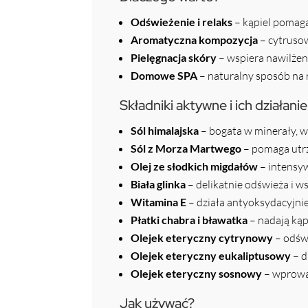
Odświeżenie i relaks
– kąpiel pomaga
Aromatyczna kompozycja
– cytrusow
Pielęgnacja skóry
– wspiera nawilżen
Domowe SPA
– naturalny sposób na 
Składniki aktywne i ich działanie
Sól himalajska
– bogata w minerały, w
Sól z Morza Martwego
– pomaga utr
Olej ze słodkich migdałów
– intensyw
Biała glinka
– delikatnie odświeża i ws
Witamina E
– działa antyoksydacyjnie
Płatki chabra i bławatka
– nadają kąp
Olejek eteryczny cytrynowy
– odśw
Olejek eteryczny eukaliptusowy
– d
Olejek eteryczny sosnowy
– wprowad
Jak używać?