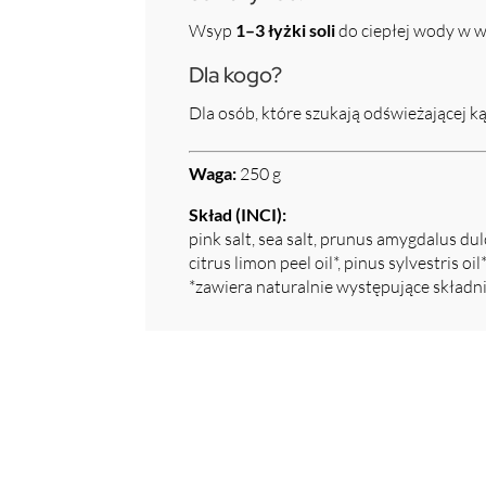
Wsyp
1–3 łyżki soli
do ciepłej wody w w
Dla kogo?
Dla osób, które szukają odświeżającej k
Waga:
250 g
Skład (INCI):
pink salt, sea salt, prunus amygdalus dul
citrus limon peel oil*, pinus sylvestris oil
*zawiera naturalnie występujące skład