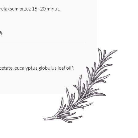
 relaksem przez 15–20 minut.
ą.
etate, eucalyptus globulus leaf oil*,