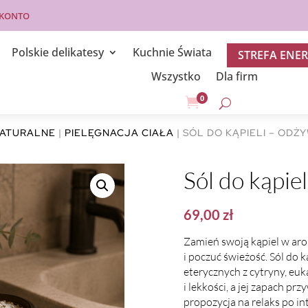
 KONTO
Polskie delikatesy
Kuchnie Świata
STREFA ENER
Wszystko
Dla firm
0

NATURALNE
|
PIELĘGNACJA CIAŁA
| SÓL DO KĄPIELI – ODŻ
Sól do kąpie
69,00
zł
Zamień swoją kąpiel w aro
i poczuć świeżość. Sól do 
eterycznych z cytryny, euk
i lekkości, a jej zapach pr
propozycja na relaks po in