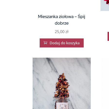
Mieszanka ziołowa – Śpij
dobrze
25,00
zł
Dodaj do koszyka
