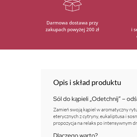
Darmowa dostawa przy
zakupach powyżej 200 zł
i 
Opis i skład produktu
Sól do kąpieli „Odetchnij” – o
Zamień swoją kąpiel w aromatyczny rytua
eterycznych z cytryny, eukaliptusa i sos
propozycja na relaks po intensywnym dniu
Dlaczego warto?