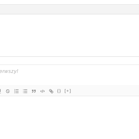
{}
[+]