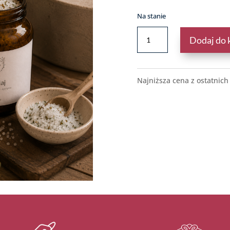
Na stanie
ILOŚĆ
Dodaj do 
SÓL
DO
KĄPIELI
-
Najniższa cena z ostatnich
ODŻYWIAJ