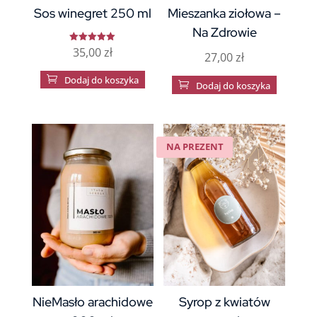
Sos winegret 250 ml
Mieszanka ziołowa –
Na Zdrowie
35,00
zł
Oceniono
27,00
zł
5.00
na 5

Dodaj do koszyka

Dodaj do koszyka
NA PREZENT
NieMasło arachidowe
Syrop z kwiatów