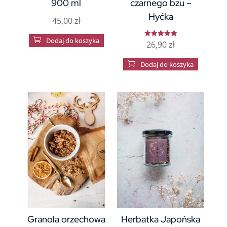
900 ml
czarnego bzu –
Hyćka
45,00
zł

Dodaj do koszyka
26,90
zł
Oceniono
5.00
na 5

Dodaj do koszyka
Granola orzechowa
Herbatka Japońska