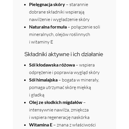
Pielęgnacja skóry
– starannie
dobrane składniki wspierają
nawilżenie i wygładzenie skóry
Naturalna formuła
– połączenie soli
mineralnych, olejów roślinnych
i witaminy E
Składniki aktywne i ich działanie
Sól kłodawska różowa
– wspiera
odprężenie i poprawia wygląd skóry
Sól himalajska
– bogata w minerały,
pomaga utrzymać skórę miękką
i gładką
Olej ze słodkich migdałów
–
intensywnie nawilża, zmiękcza
i wspiera regenerację naskórka
Witamina E
– znana z właściwości