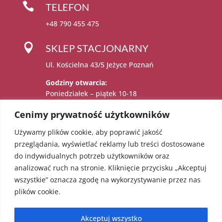

TELEFON
+48 790 455 475

SKLEP STACJONARNY
Ul. Kościelna 43/5 Jeżyce Poznań
Godziny otwarcia:
Poniedziałek – piątek 10-18
Sobota 11-15
Cenimy prywatność użytkowników
Używamy plików cookie, aby poprawić jakość

Administratorem danych osobowych jest:
przeglądania, wyświetlać reklamy lub treści dostosowane
Katarzyna Sadowska – Karolczak prowadzący
do indywidualnych potrzeb użytkowników oraz
działalność gospodarczą pod firmą EcoAngel
analizować ruch na stronie. Kliknięcie przycisku „Akceptuj
Katarzyna Sadowska – Karolczak pod adresem
wszystkie” oznacza zgodę na wykorzystywanie przez nas
os. Bolesława Chrobrego 36/18, 60-681
plików cookie.
Poznań. NIP: 5451623303 REGON: 052241855
Akceptuj wszystko