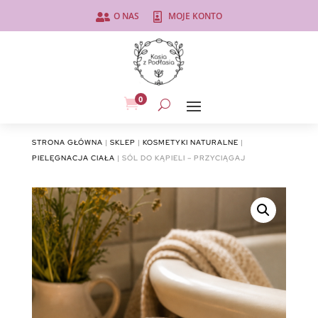
O NAS
MOJE KONTO


0

STRONA GŁÓWNA
|
SKLEP
|
KOSMETYKI NATURALNE
|
PIELĘGNACJA CIAŁA
| SÓL DO KĄPIELI – PRZYCIĄGAJ