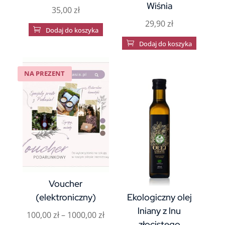
Wiśnia
35,00
zł
29,90
zł

Dodaj do koszyka

Dodaj do koszyka
NA PREZENT
Voucher
(elektroniczny)
Ekologiczny olej
lniany z lnu
Zakres
100,00
zł
–
1000,00
zł
złocistego