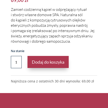
Zamień codzienną kąpiel w odprężający rytuał
i stwórz własne domowe SPA. Naturalna sól
do kąpieli z kompozycją cytrusowych olejków
eterycznych pobudza zmysły, poprawia nastrój
i pomaga się zrelaksować po intensywnym dniu. Jej
świeży, energetyzujący zapach sprzyja odzyskaniu
równowagi i dobrego samopoczucia.
Na stanie
ILOŚĆ
Dodaj do koszyka
SÓL
DO
KĄPIELI
-
Najniższa cena z ostatnich 30 dni wynosiła:
69,00
zł
PRZYCIĄGAJ