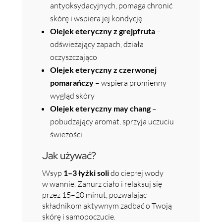
antyoksydacyjnych, pomaga chronić
skórę i wspiera jej kondycję
Olejek eteryczny z grejpfruta
–
odświeżający zapach, działa
oczyszczająco
Olejek eteryczny z czerwonej
pomarańczy
– wspiera promienny
wygląd skóry
Olejek eteryczny may chang
–
pobudzający aromat, sprzyja uczuciu
świeżości
Jak używać?
Wsyp
1–3 łyżki soli
do ciepłej wody
w wannie. Zanurz ciało i relaksuj się
przez 15–20 minut, pozwalając
składnikom aktywnym zadbać o Twoją
skórę i samopoczucie.