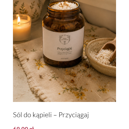
Sól do kąpieli – Przyciągaj
69,00
zł