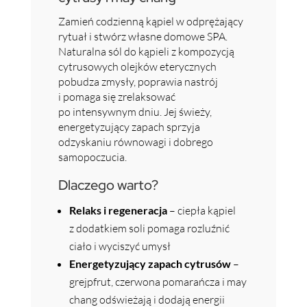
Zamień codzienną kąpiel w odprężający
rytuał i stwórz własne domowe SPA.
Naturalna sól do kąpieli z kompozycją
cytrusowych olejków eterycznych
pobudza zmysły, poprawia nastrój
i pomaga się zrelaksować
po intensywnym dniu. Jej świeży,
energetyzujący zapach sprzyja
odzyskaniu równowagi i dobrego
samopoczucia.
Dlaczego warto?
Relaks i regeneracja
– ciepła kąpiel
z dodatkiem soli pomaga rozluźnić
ciało i wyciszyć umysł
Energetyzujący zapach cytrusów
–
grejpfrut, czerwona pomarańcza i may
chang odświeżają i dodają energii