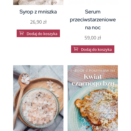
Syrop z mniszka
Serum
przeciwstarzeniowe
26,90
zł
na noc

Dodaj do koszyka
59,00
zł

Dodaj do koszyka