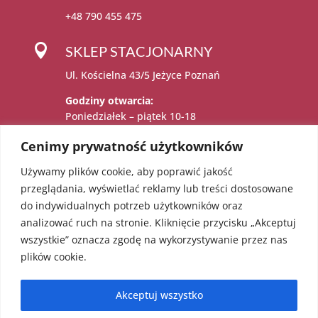
+48 790 455 475

SKLEP STACJONARNY
Ul. Kościelna 43/5 Jeżyce Poznań
Godziny otwarcia:
Poniedziałek – piątek 10-18
Sobota 11-15
Cenimy prywatność użytkowników
Używamy plików cookie, aby poprawić jakość

Administratorem danych osobowych jest:
przeglądania, wyświetlać reklamy lub treści dostosowane
Katarzyna Sadowska – Karolczak prowadzący
do indywidualnych potrzeb użytkowników oraz
działalność gospodarczą pod firmą EcoAngel
analizować ruch na stronie. Kliknięcie przycisku „Akceptuj
Katarzyna Sadowska – Karolczak pod adresem
wszystkie” oznacza zgodę na wykorzystywanie przez nas
os. Bolesława Chrobrego 36/18, 60-681
plików cookie.
Poznań. NIP: 5451623303 REGON: 052241855
Akceptuj wszystko