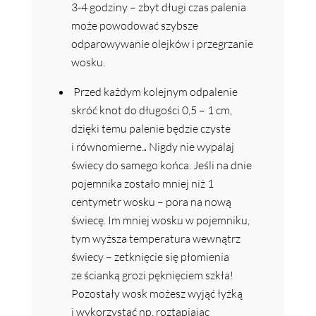
3-4 godziny – zbyt długi czas palenia
może powodować szybsze
odparowywanie olejków i przegrzanie
wosku.
Przed każdym kolejnym odpalenie
skróć knot do długości 0,5 – 1 cm,
dzięki temu palenie będzie czyste
i równomierne.
.
Nigdy nie wypalaj
świecy do samego końca. Jeśli na dnie
pojemnika zostało mniej niż 1
centymetr wosku – pora na nową
świecę. Im mniej wosku w pojemniku,
tym wyższa temperatura wewnątrz
świecy – zetknięcie się płomienia
ze ścianką grozi pęknięciem szkła!
Pozostały wosk możesz wyjąć łyżką
i wykorzystać np. roztapiając