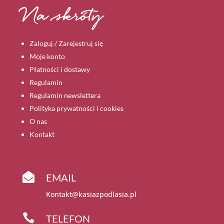
Na skróty
Zaloguj / Zarejestruj się
Moje konto
Płatności i dostawy
Regulamin
Regulamin newslettera
Polityka prywatności i cookies
O nas
Kontakt

EMAIL
Kontakt@kasiazpodlasia.pl

TELEFON