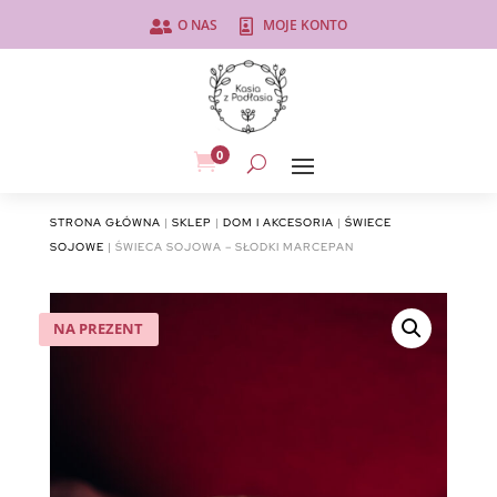
O NAS
MOJE KONTO


0

STRONA GŁÓWNA
|
SKLEP
|
DOM I AKCESORIA
|
ŚWIECE
SOJOWE
| ŚWIECA SOJOWA – SŁODKI MARCEPAN
NA PREZENT