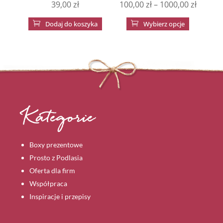
Zakres
39,00
zł
100,00
zł
–
1000,00
zł
cen:
Ten

Dodaj do koszyka

Wybierz opcje
od
produkt
100,00 
ma
do
wiele
1000,00
wariantów
Opcje
można
wybrać
Kategorie
na
stronie
Boxy prezentowe
produktu
Prosto z Podlasia
Oferta dla firm
Współpraca
Inspiracje i przepisy