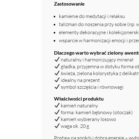
Zastosowanie
kamienie do medytacji i relaksu
talizman do noszenia przy sobie (np. w
elementy dekoracyjne i kolekcjonersk
wsparcie w harmonizacji emocji i prze
Dlaczego warto wybrać zielony awen
naturalny i harmonizujący minerał
gładka, przyjemna w dotyku forma o
świeża, zielona kolorystyka z delika
idealny na prezent
symbol szczęścia i równowagi
Właściwości produktu
kamień naturalny
forma: kamień bębnowy (otoczak)
kamień wybierany losowo
waga ok. 20 g
Postaw na spokój i dobrą energię – wyb