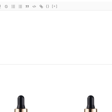
{}
[+]