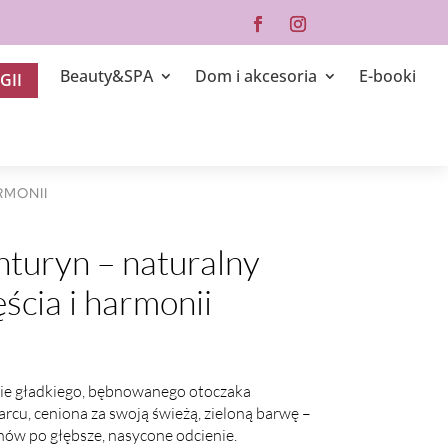
Beauty&SPA
Dom i akcesoria
E-booki
GII
RMONII
nturyn – naturalny
ścia i harmonii
ie gładkiego, bębnowanego otoczaka
cu, ceniona za swoją świeżą, zieloną barwę –
onów po głębsze, nasycone odcienie.