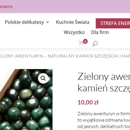
 KONTO
Polskie delikatesy
Kuchnie Świata
STREFA ENER
Wszystko
Dla firm
0

IELONY AWENTURYN – NATURALNY KAMIEŃ SZCZĘŚCIA I HA
Zielony awe
kamień szczę
10,00
zł
Zielony awenturyn w form
to wyjątkowa odmiana kwar
od jasnych, delikatnych t