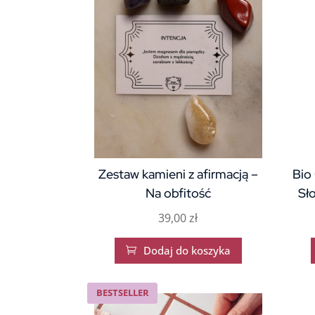
Zestaw kamieni z afirmacją –
Bio
Na obfitość
Sł
39,00
zł
Dodaj do koszyka

BESTSELLER