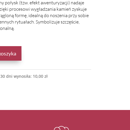
y połysk (tzw. efekt awenturyzacji) nadaje
ięki procesowi wygładzania kamień zyskuje
ągloną formę, idealną do noszenia przy sobie
ennych rytuałach. Symbolizuje szczęście,
onalną.
koszyka
 30 dni wynosiła:
10,00
zł