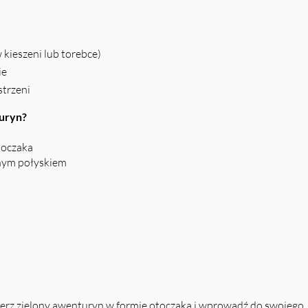
 kieszeni lub torebce)
ie
strzeni
turyn?
toczaka
tnym połyskiem
ierz zielony awenturyn w formie otoczaka i wprowadź do swojego