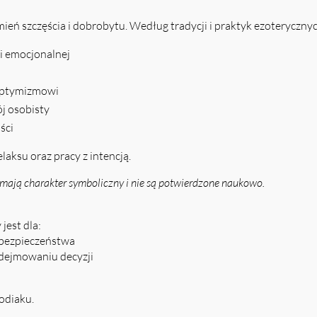
eń szczęścia i dobrobytu. Według tradycji i praktyk ezoteryczny
i emocjonalnej
 optymizmowi
j osobisty
ści
aksu oraz pracy z intencją.
mają charakter symboliczny i nie są potwierdzone naukowo.
jest dla:
 bezpieczeństwa
dejmowaniu decyzji
odiaku.