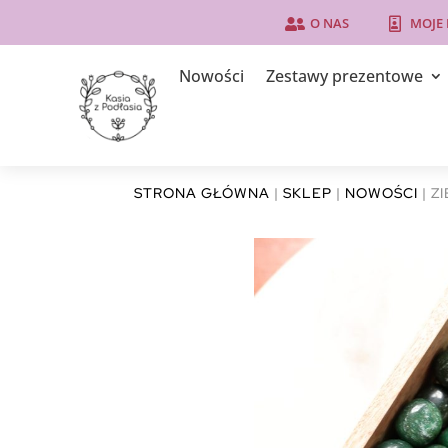
O NAS
MOJE


Nowości
Zestawy prezentowe
STRONA GŁÓWNA
|
SKLEP
|
NOWOŚCI
| Z