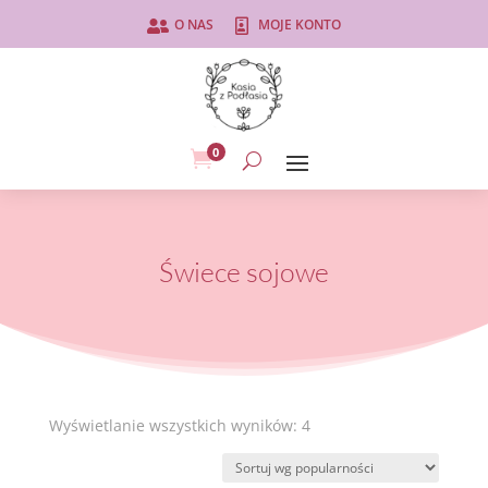
O NAS
MOJE KONTO


0

Świece sojowe
Posortowane
Wyświetlanie wszystkich wyników: 4
według
popularności