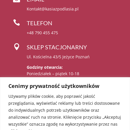
Kontakt@kasiazpodlasia.pl

TELEFON
+48 790 455 475

SKLEP STACJONARNY
Ul. Kościelna 43/5 Jeżyce Poznań
Godziny otwarcia:
Poniedziałek – piątek 10-18
Sobota 11-15
Cenimy prywatność użytkowników
Używamy plików cookie, aby poprawić jakość

Administratorem danych osobowych jest:
przeglądania, wyświetlać reklamy lub treści dostosowane
Katarzyna Sadowska – Karolczak prowadzący
do indywidualnych potrzeb użytkowników oraz
działalność gospodarczą pod firmą EcoAngel
analizować ruch na stronie. Kliknięcie przycisku „Akceptuj
Katarzyna Sadowska – Karolczak pod adresem
wszystkie” oznacza zgodę na wykorzystywanie przez nas
os. Bolesława Chrobrego 36/18, 60-681