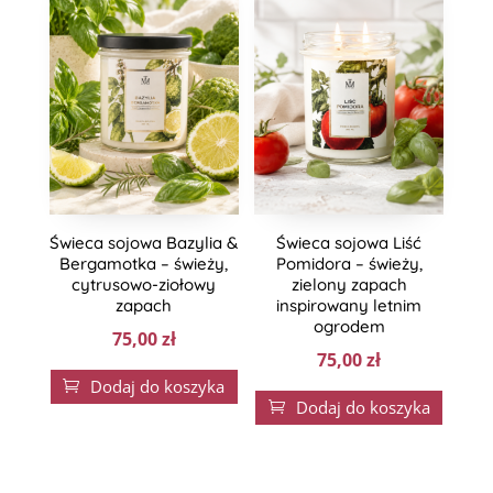
Świeca sojowa Bazylia &
Świeca sojowa Liść
Bergamotka – świeży,
Pomidora – świeży,
cytrusowo-ziołowy
zielony zapach
zapach
inspirowany letnim
ogrodem
75,00
zł
75,00
zł
Dodaj do koszyka

Dodaj do koszyka
