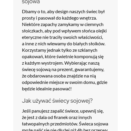
sojowa
Dbamy o to, aby design naszych świec był
prosty i pasował do każdego wnętrza.
Niektóre zapachy zamykamy w ciemnych
słoiczkach, aby pod wpływem słońca olejki
eteryczne nie traciły swoich właściwości,
a inne z nich wlewamy do białych słoików.
Korzystamy jednak tylko ze szklanych
opakowań, które świetnie komponują się
z każdym wystrojem. Wybierając naszą
świecę sojową na prezent, gwarantujemy,
że obdarowana osoba znajdzie na nią
odpowiednie miejsce w swoim domu, gdzie
będzie idealnie pasować!
Jak używać świecy sojowej?
Jeśli panujesz zapalić świece, upewnij się,
że jest z dala od firanek oraz innych
łatwopalnych przedmiotów. Świeca sojowa
może palić się nie dłużej niż 4h bez przerwy,