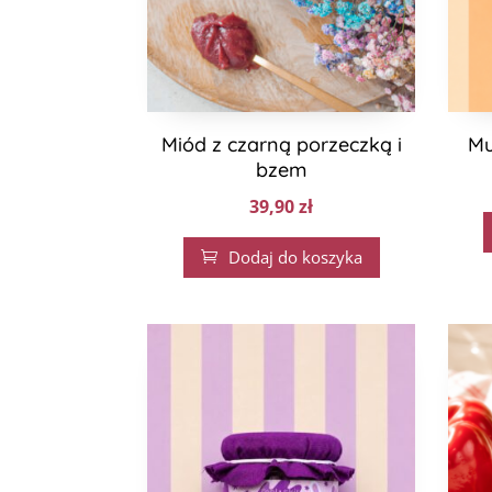
Miód z czarną porzeczką i
Mu
bzem
39,90
zł
Dodaj do koszyka
