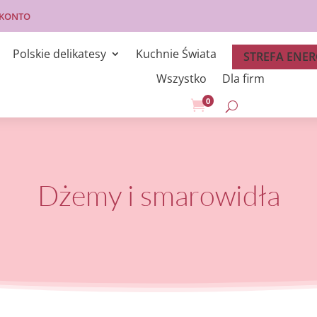
 KONTO
Polskie delikatesy
Kuchnie Świata
STREFA ENER
Wszystko
Dla firm
0

Dżemy i smarowidła