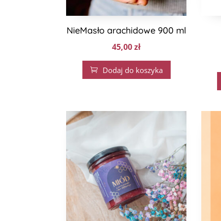
NieMasło arachidowe 900 ml
45,00
zł
Dodaj do koszyka
