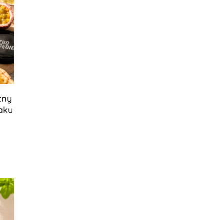
tny
aku