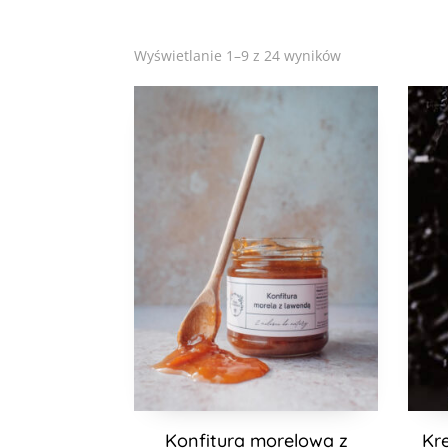
Posortowane
Wyświetlanie 1–9 z 24 wyników
według
popularności
Konfitura morelowa z
Kr