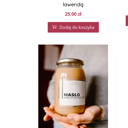
lawendą
25,00
zł
Dodaj do koszyka
