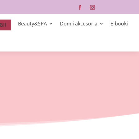
Beauty&SPA
Dom i akcesoria
E-booki
GII