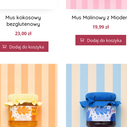
Mus kokosowy
Mus Malinowy z Miode
bezglutenowy
19,99
zł
23,00
zł
Dodaj do koszyka

Dodaj do koszyka
