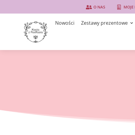
O NAS
MOJE


Nowości
Zestawy prezentowe