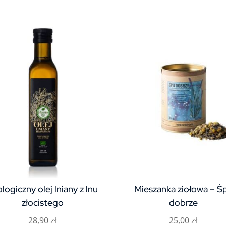
logiczny olej lniany z lnu
Mieszanka ziołowa – Śp
złocistego
dobrze
28,90
zł
25,00
zł