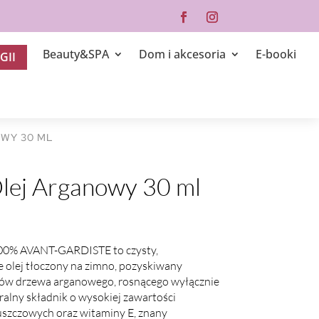
Beauty&SPA
Dom i akcesoria
E-booki
GII
OWY 30 ML
lej Arganowy 30 ml
% AVANT-GARDISTE to czysty,
e olej tłoczony na zimno, pozyskiwany
ów drzewa arganowego, rosnącego wyłącznie
ralny składnik o wysokiej zawartości
szczowych oraz witaminy E, znany