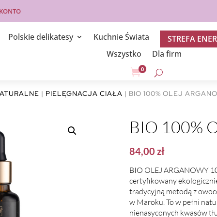
 KONTO
Polskie delikatesy
Kuchnie Świata
STREFA ENER
Wszystko
Dla firm
0

NATURALNE
|
PIELĘGNACJA CIAŁA
| BIO 100% OLEJ ARGAN
BIO 100% O
84,00
zł
BIO OLEJ ARGANOWY 100
certyfikowany ekologiczni
tradycyjną metodą z owoc
w Maroku. To w pełni natu
nienasyconych kwasów tłu