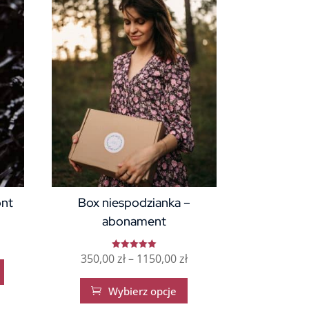
ont
Box niespodzianka –
abonament
Zakres
350,00
zł
–
1150,00
zł
Oceniono
5.00
na 5
cen:
Ten
Wybierz opcje

od
produkt