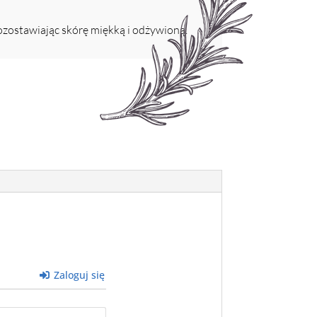
zostawiając skórę miękką i odżywioną.
Zaloguj się