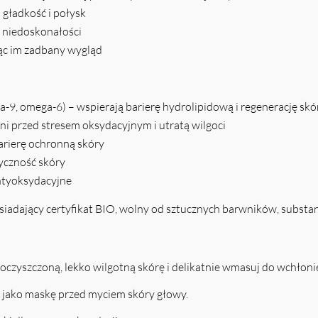
gładkość i połysk
o niedoskonałości
jąc im zadbany wygląd
9, omega-6) – wspierają barierę hydrolipidową i regenerację skó
ni przed stresem oksydacyjnym i utratą wilgoci
barierę ochronną skóry
tyczność skóry
antyoksydacyjne
iadający certyfikat BIO, wolny od sztucznych barwników, substa
na oczyszczoną, lekko wilgotną skórę i delikatnie wmasuj do wchłoni
 jako maskę przed myciem skóry głowy.