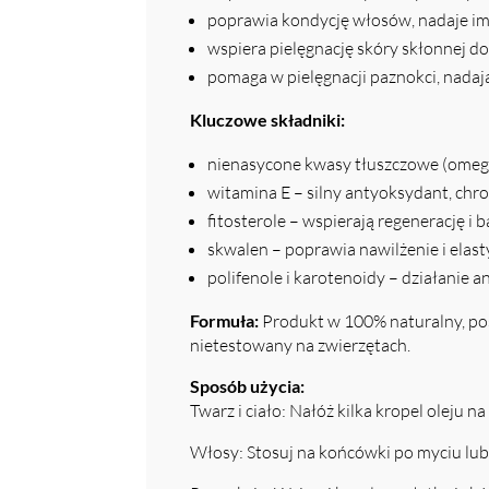
poprawia kondycję włosów, nadaje im 
wspiera pielęgnację skóry skłonnej d
pomaga w pielęgnacji paznokci, nada
Kluczowe składniki:
nienasycone kwasy tłuszczowe (omega-
witamina E – silny antyoksydant, chro
fitosterole – wspierają regenerację i 
skwalen – poprawia nawilżenie i elas
polifenole i karotenoidy – działanie 
Formuła:
Produkt w 100% naturalny, pos
nietestowany na zwierzętach.
Sposób użycia:
Twarz i ciało: Nałóż kilka kropel oleju 
Włosy: Stosuj na końcówki po myciu lub