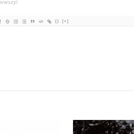
{}
[+]