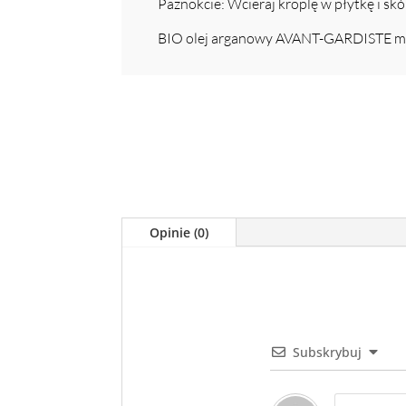
Paznokcie: Wcieraj kroplę w płytkę i skó
BIO olej arganowy AVANT-GARDISTE może
Opinie (0)
Subskrybuj