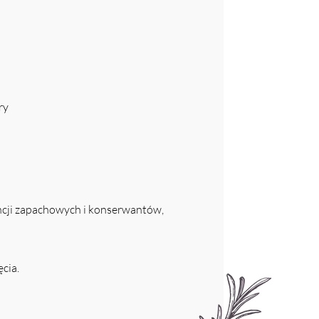
ry
ncji zapachowych i konserwantów,
ęcia.