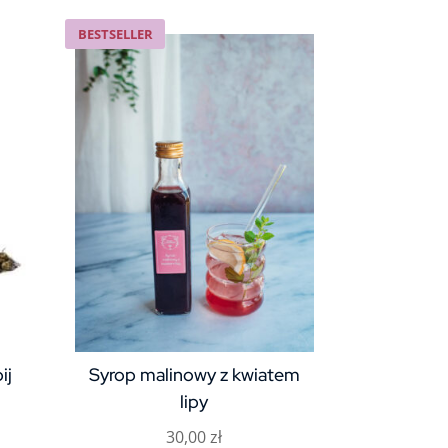
350,00 zł
ma
do
wiele
BESTSELLER
1150,00 zł
wariantów.
Opcje
można
wybrać
na
stronie
produktu
ij
Syrop malinowy z kwiatem
lipy
30,00
zł