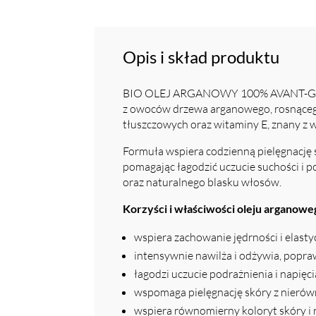
Opis i skład produktu
BIO OLEJ ARGANOWY 100% AVANT-GARDIST
z owoców drzewa arganowego, rosnącego
tłuszczowych oraz witaminy E, znany z 
Formuła wspiera codzienną pielęgnację s
pomagając łagodzić uczucie suchości i p
oraz naturalnego blasku włosów.
Korzyści i właściwości oleju arganowe
wspiera zachowanie jędrności i elasty
intensywnie nawilża i odżywia, popra
łagodzi uczucie podrażnienia i napięci
wspomaga pielęgnację skóry z nierów
wspiera równomierny koloryt skóry i