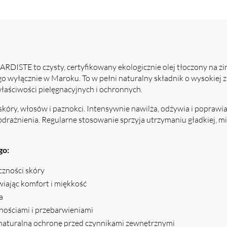
E to czysty, certyfikowany ekologicznie olej tłoczony na zi
 wyłącznie w Maroku. To w pełni naturalny składnik o wysokiej
właściwości pielęgnacyjnych i ochronnych.
kóry, włosów i paznokci. Intensywnie nawilża, odżywia i poprawia
odrażnienia. Regularne stosowanie sprzyja utrzymaniu gładkiej, mi
go:
czności skóry
wiając komfort i miękkość
a
nościami i przebarwieniami
 naturalną ochronę przed czynnikami zewnętrznymi