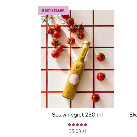
BESTSELLER
Sos winegret 250 ml
Eko
35,00
zł
Oceniono
5.00