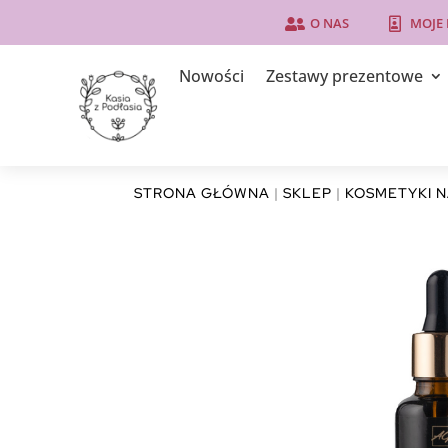
O NAS
MOJE


Nowości
Zestawy prezentowe
STRONA GŁÓWNA
|
SKLEP
|
KOSMETYKI 