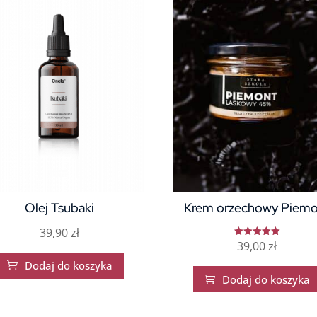
Olej Tsubaki
Krem orzechowy Piem
39,90
zł
39,00
zł
Oceniono
5.00
na 5
Dodaj do koszyka

Dodaj do koszyka
