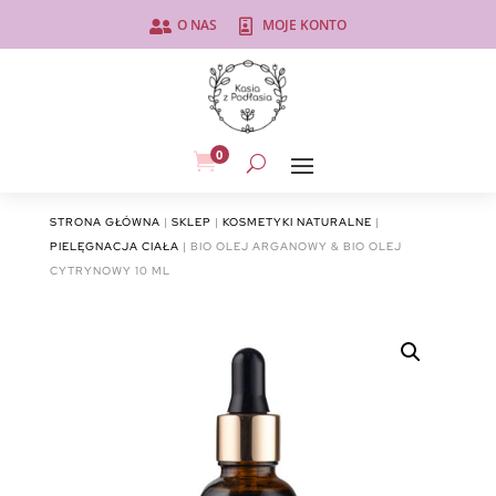
O NAS
MOJE KONTO


0

STRONA GŁÓWNA
|
SKLEP
|
KOSMETYKI NATURALNE
|
PIELĘGNACJA CIAŁA
| BIO OLEJ ARGANOWY & BIO OLEJ
CYTRYNOWY 10 ML