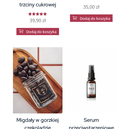
trzciny cukrowej
35,00
zł

Dodaj do koszyka
39,90
zł
Oceniono
5
na 5

Dodaj do koszyka
Migdały w gorzkiej
Serum
czekoladzie
przeciwstarzeniowe