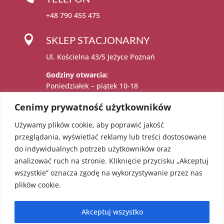
+48 790 455 475

SKLEP STACJONARNY
Ul. Kościelna 43/5 Jeżyce Poznań
Godziny otwarcia:
Poniedziałek – piątek 10-18
Sobota 11-15
Cenimy prywatność użytkowników
Używamy plików cookie, aby poprawić jakość

Administratorem danych osobowych jest:
przeglądania, wyświetlać reklamy lub treści dostosowane
Katarzyna Sadowska – Karolczak prowadzący
do indywidualnych potrzeb użytkowników oraz
działalność gospodarczą pod firmą EcoAngel
analizować ruch na stronie. Kliknięcie przycisku „Akceptuj
Katarzyna Sadowska – Karolczak pod adresem
wszystkie” oznacza zgodę na wykorzystywanie przez nas
os. Bolesława Chrobrego 36/18, 60-681
plików cookie.
Poznań. NIP: 5451623303 REGON: 052241855
Akceptuj wszystko