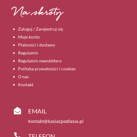
Na skróty
Zaloguj / Zarejestruj się
Moje konto
Płatności i dostawy
Regulamin
Regulamin newslettera
Polityka prywatności i cookies
O nas
Kontakt

EMAIL
Kontakt@kasiazpodlasia.pl

TELEFON