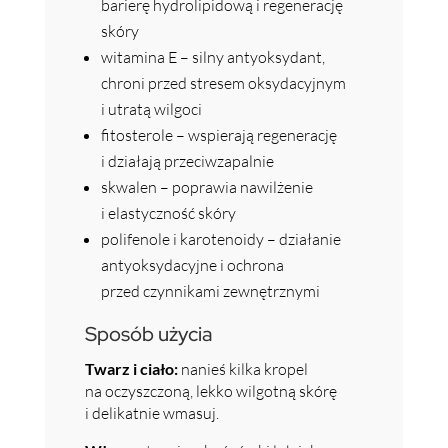
barierę hydrolipidową i regenerację
skóry
witamina E – silny antyoksydant,
chroni przed stresem oksydacyjnym
i utratą wilgoci
fitosterole – wspierają regenerację
i działają przeciwzapalnie
skwalen – poprawia nawilżenie
i elastyczność skóry
polifenole i karotenoidy – działanie
antyoksydacyjne i ochrona
przed czynnikami zewnętrznymi
Sposób użycia
Twarz i ciało:
nanieś kilka kropel
na oczyszczoną, lekko wilgotną skórę
i delikatnie wmasuj.