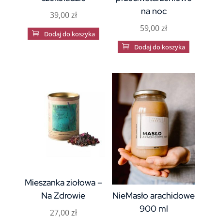
na noc
39,00
zł
59,00
zł

Dodaj do koszyka

Dodaj do koszyka
Mieszanka ziołowa –
Na Zdrowie
NieMasło arachidowe
900 ml
27,00
zł