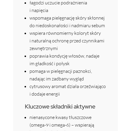
łagodzi uczucie podrażnienia
i napięcia
wspomaga pielęgnację skóry skłonnej
do niedoskonałości i nadmiaru sebum
wspiera równomierny koloryt skóry
i naturalną ochronę przed czynnikami
zewnętrznymi
poprawia kondycję włosów, nadaje
im gładkość i połysk
pomaga w pielęgnacji paznokci,
nadając im zadbany wygląd
cytrusowy aromat działa orzeźwiająco
i dodaje energii
Kluczowe składniki aktywne
nienasycone kwasy tłuszczowe
(omega-9 i omega-6) – wspierają