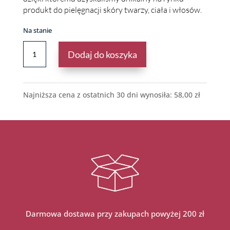
produkt do pielęgnacji skóry twarzy, ciała i włosów.
Na stanie
ILOŚĆ
Dodaj do koszyka
BIO
OLEJ
ARGANOWY
&
Najniższa cena z ostatnich 30 dni wynosiła:
58,00
zł
BIO
OLEJ
CYTRYNOWY
10
ML
Darmowa dostawa przy zakupach powyżej 200 zł