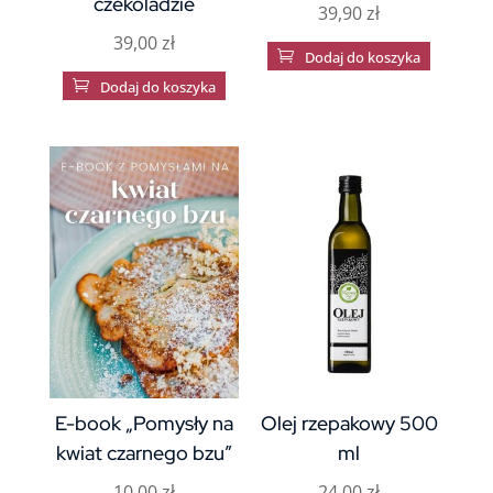
czekoladzie
39,90
zł
39,00
zł

Dodaj do koszyka

Dodaj do koszyka
E-book „Pomysły na
Olej rzepakowy 500
kwiat czarnego bzu”
ml
10,00
zł
24,00
zł