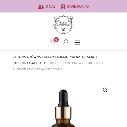
O NAS
MOJE KONTO


0

STRONA GŁÓWNA
|
SKLEP
|
KOSMETYKI NATURALNE
|
PIELĘGNACJA CIAŁA
| BIO OLEJ ARGANOWY & BIO OLEJ
SŁODKIEJ POMARAŃCZY 30 ML