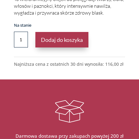
włosów i paznokci, który intensywnie nawilża,
wygładza i przywraca skórze zdrowy blask.
Na stanie
ILOŚĆ
Dodaj do koszyka
BIO
OLEJ
ARGANOWY
&
Najniższa cena z ostatnich 30 dni wynosiła:
116,00
zł
BIO
OLEJ
SŁODKIEJ
POMARAŃCZY
30
ML
Darmowa dostawa przy zakupach powyżej 200 zł