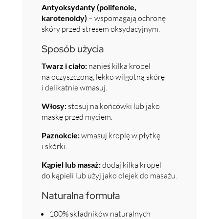
Antyoksydanty (polifenole,
karotenoidy)
– wspomagają ochronę
skóry przed stresem oksydacyjnym.
Sposób użycia
Twarz i ciało:
nanieś kilka kropel
na oczyszczoną, lekko wilgotną skórę
i delikatnie wmasuj.
Włosy:
stosuj na końcówki lub jako
maskę przed myciem.
Paznokcie:
wmasuj kroplę w płytkę
i skórki.
Kąpiel lub masaż:
dodaj kilka kropel
do kąpieli lub użyj jako olejek do masażu.
Naturalna formuła
100% składników naturalnych