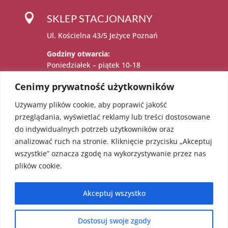

SKLEP STACJONARNY
Ul. Kościelna 43/5 Jeżyce Poznań
Godziny otwarcia:
Poniedziałek – piątek 10-18
Sobota 11-15
Cenimy prywatność użytkowników
Używamy plików cookie, aby poprawić jakość

Administratorem danych osobowych jest:
przeglądania, wyświetlać reklamy lub treści dostosowane
Katarzyna Sadowska – Karolczak prowadzący
do indywidualnych potrzeb użytkowników oraz
działalność gospodarczą pod firmą EcoAngel
analizować ruch na stronie. Kliknięcie przycisku „Akceptuj
Katarzyna Sadowska – Karolczak pod adresem
wszystkie” oznacza zgodę na wykorzystywanie przez nas
os. Bolesława Chrobrego 36/18, 60-681
plików cookie.
Poznań. NIP: 5451623303 REGON: 052241855
Akceptuj wszystko
Dostosuj swoje zgody