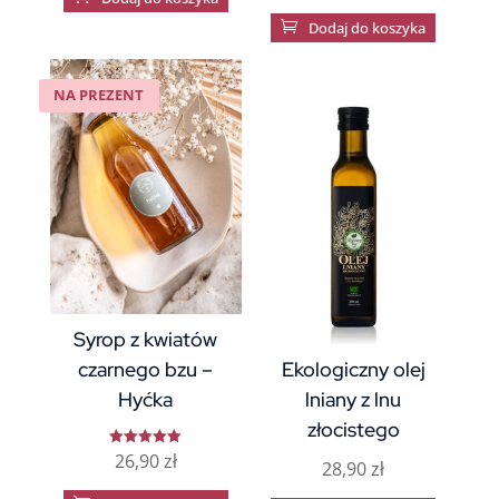

Dodaj do koszyka
NA PREZENT
Syrop z kwiatów
czarnego bzu –
Ekologiczny olej
Hyćka
lniany z lnu
złocistego
26,90
zł
Oceniono
28,90
zł
5.00
na 5