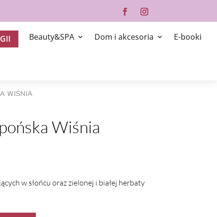
Beauty&SPA
Dom i akcesoria
E-booki
GII
A WIŚNIA
pońska Wiśnia
cych w słońcu oraz zielonej i białej herbaty