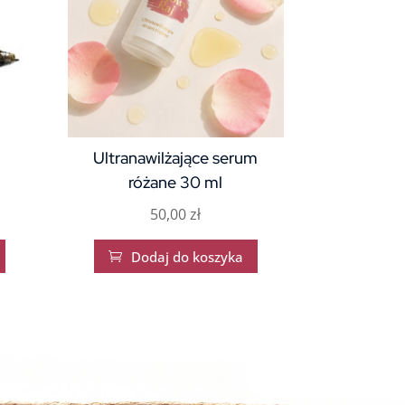
Ultranawilżające serum
różane 30 ml
50,00
zł
Dodaj do koszyka
