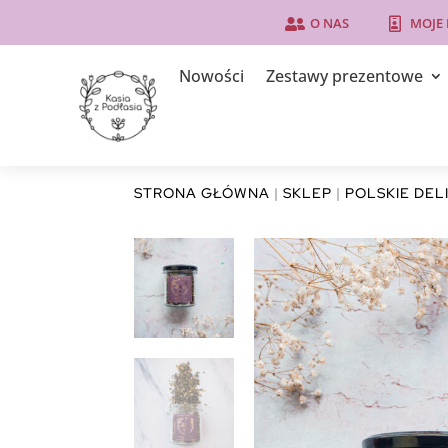
O NAS
MOJE


Nowości
Zestawy prezentowe
STRONA GŁÓWNA
|
SKLEP
|
POLSKIE DEL