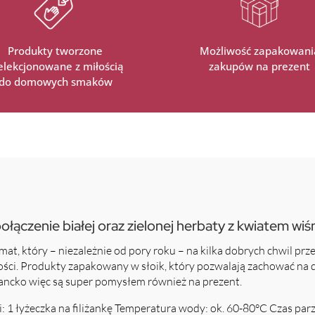
Produkty tworzone
Możliwość zapakowani
selekcjonowane z miłością
zakupów na prezent
do domowych smaków
ączenie białej oraz zielonej herbaty z kwiatem wiśn
, który – niezależnie od pory roku – na kilka dobrych chwil prze
ości. Produkty zapakowany w słoik, który pozwalają zachować na 
egancko więc są super pomysłem również na prezent.
i: 1 łyżeczka na filiżankę Temperatura wody: ok. 60-80°C Czas parz