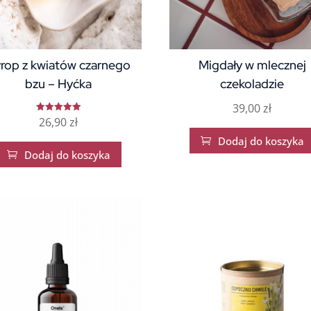
rop z kwiatów czarnego
Migdały w mlecznej
bzu – Hyćka
czekoladzie
39,00
zł
26,90
zł
Oceniono
5.00
na 5
Dodaj do koszyka

Dodaj do koszyka
