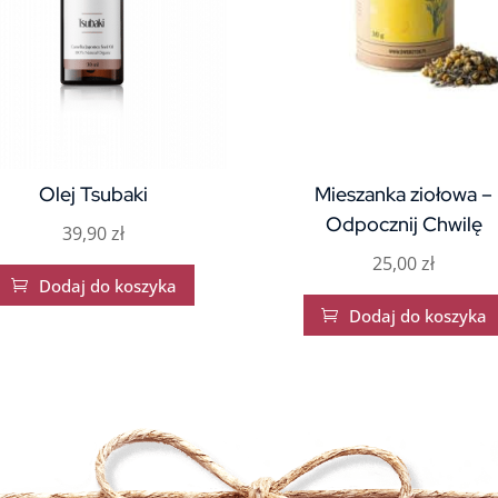
Olej Tsubaki
Mieszanka ziołowa –
Odpocznij Chwilę
39,90
zł
25,00
zł
Dodaj do koszyka

Dodaj do koszyka
