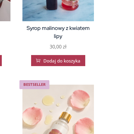
Syrop malinowy z kwiatem
lipy
30,00
zł
Dodaj do koszyka

BESTSELLER