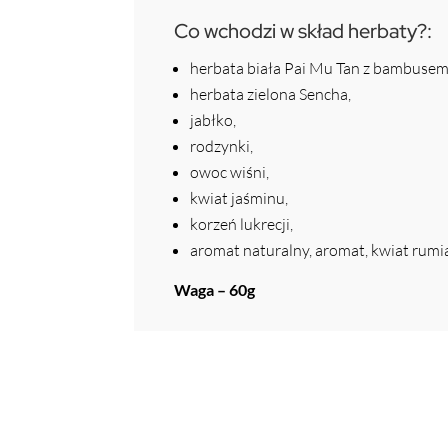
Co wchodzi w skład herbaty?:
herbata biała Pai Mu Tan z bambusem
herbata zielona Sencha,
jabłko,
rodzynki,
owoc wiśni,
kwiat jaśminu,
korzeń lukrecji,
aromat naturalny, aromat, kwiat rum
Waga – 60g