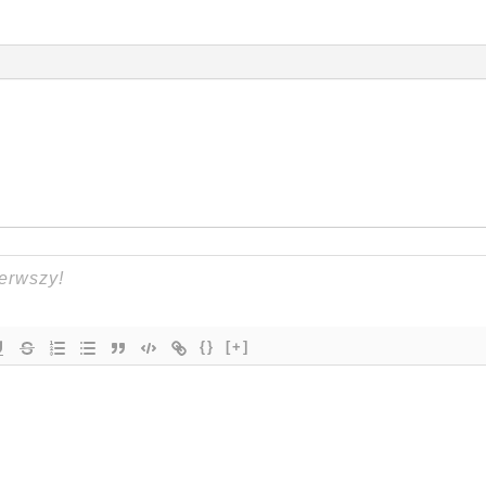
{}
[+]