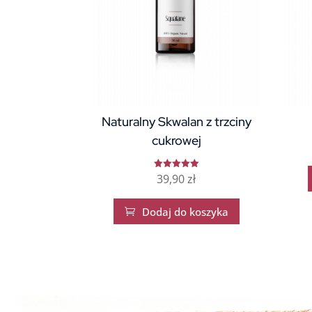
Naturalny Skwalan z trzciny
cukrowej
39,90
zł
Oceniono
5
na 5
Dodaj do koszyka
