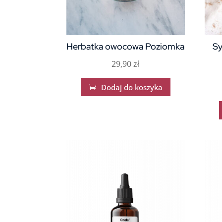
Herbatka owocowa Poziomka
Sy
29,90
zł
Dodaj do koszyka
