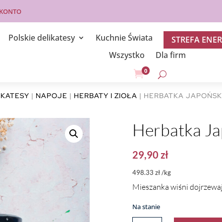
 KONTO
Polskie delikatesy
Kuchnie Świata
STREFA ENER
Wszystko
Dla firm
0

IKATESY
|
NAPOJE
|
HERBATY I ZIOŁA
| HERBATKA JAPOŃSK
Herbatka Ja
29,90
zł
498.33 zł /kg
Mieszanka wiśni dojrzewają
Na stanie
ILOŚĆ