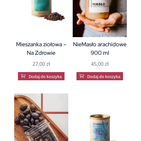
na
stronie
produktu
Mieszanka ziołowa –
NieMasło arachidowe
Na Zdrowie
900 ml
27,00
zł
45,00
zł

Dodaj do koszyka

Dodaj do koszyka