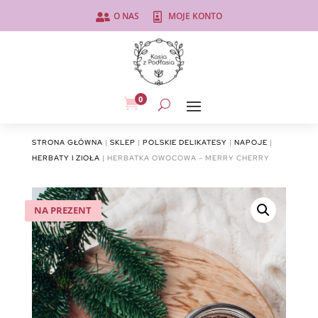
O NAS
MOJE KONTO


0

STRONA GŁÓWNA
|
SKLEP
|
POLSKIE DELIKATESY
|
NAPOJE
|
HERBATY I ZIOŁA
| HERBATKA OWOCOWA – MERRY CHERRY
NA PREZENT