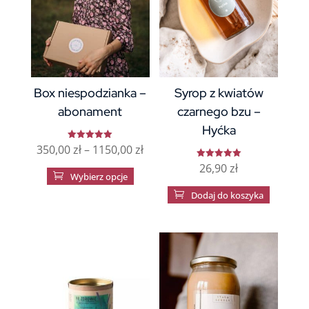
Box niespodzianka –
Syrop z kwiatów
abonament
czarnego bzu –
Hyćka
Zakres
350,00
zł
–
1150,00
zł
Oceniono
5.00
na 5
cen:
Ten
26,90
zł
Oceniono
5.00

Wybierz opcje
od
na 5
produkt

Dodaj do koszyka
350,00 zł
ma
do
wiele
1150,00 zł
wariantów.
Opcje
można
wybrać