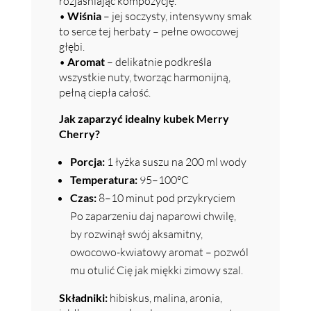
rozjaśniając kompozycję.
•
Wiśnia
– jej soczysty, intensywny smak
to serce tej herbaty – pełne owocowej
głębi.
•
Aromat
– delikatnie podkreśla
wszystkie nuty, tworząc harmonijną,
pełną ciepła całość.
Jak zaparzyć idealny kubek Merry
Cherry?
Porcja:
1 łyżka suszu na 200 ml wody
Temperatura:
95–100°C
Czas:
8–10 minut pod przykryciem
Po zaparzeniu daj naparowi chwilę,
by rozwinął swój aksamitny,
owocowo-kwiatowy aromat – pozwól
mu otulić Cię jak miękki zimowy szal.
Składniki:
hibiskus, malina, aronia,