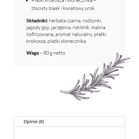
Płatki krokosza i słonecznika –
złocisty blask i kwiatowy urok.
Składniki:
herbata czarna, rodzynki,
jagody goji, jarzębina, rokitnik, malina
liofilizowana, aromat naturalny, płatki
krokosza, płatki słonecznika.
Waga
– 80 g netto
Opinie (0)