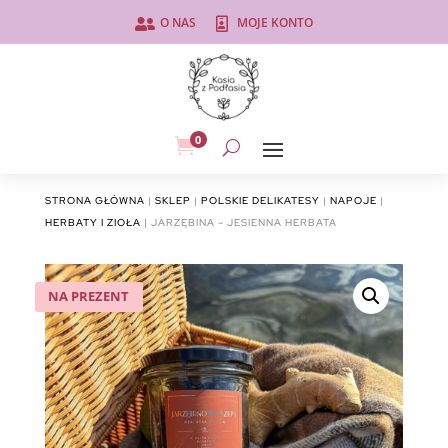
O NAS
MOJE KONTO


0

STRONA GŁÓWNA
|
SKLEP
|
POLSKIE DELIKATESY
|
NAPOJE
|
HERBATY I ZIOŁA
| JARZĘBINA – JESIENNA HERBATA
NA PREZENT