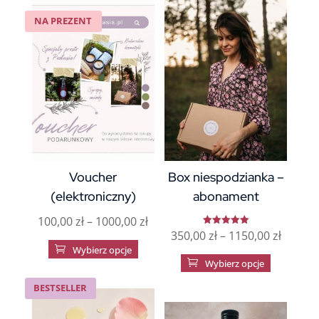
NA PREZENT
Voucher
Box niespodzianka –
(elektroniczny)
abonament
Zakres
100,00
zł
–
1000,00
zł
Zakres
350,00
zł
–
1150,00
zł
Oceniono
cen:
Ten
5.00

Wybierz opcje
na 5
cen:
Ten
od
produkt

Wybierz opcje
od
produkt
100,00 zł
ma
BESTSELLER
350,00 
ma
do
wiele
do
wiele
1000,00 zł
wariantów.