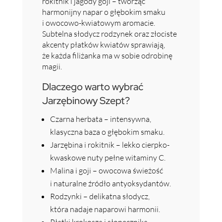
rokitnik i jagody goji – tworząc
harmonijny napar o głębokim smaku
i owocowo-kwiatowym aromacie.
Subtelna słodycz rodzynek oraz złociste
akcenty płatków kwiatów sprawiają,
że każda filiżanka ma w sobie odrobinę
magii.
Dlaczego warto wybrać
Jarzębinowy Szept?
Czarna herbata – intensywna,
klasyczna baza o głębokim smaku.
Jarzębina i rokitnik – lekko cierpko-
kwaskowe nuty pełne witaminy C.
Malina i goji – owocowa świeżość
i naturalne źródło antyoksydantów.
Rodzynki – delikatna słodycz,
która nadaje naparowi harmonii.