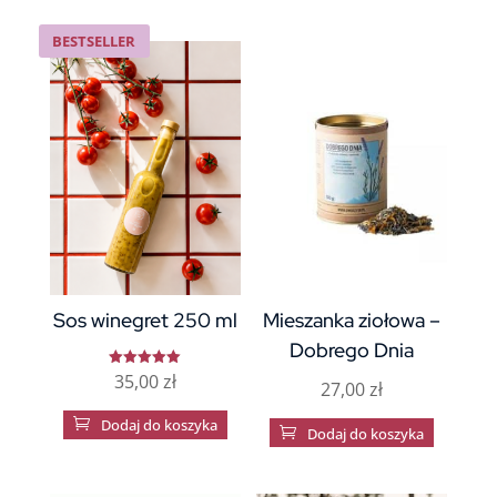
BESTSELLER
Sos winegret 250 ml
Mieszanka ziołowa –
Dobrego Dnia
35,00
zł
Oceniono
27,00
zł
5.00
na 5

Dodaj do koszyka

Dodaj do koszyka