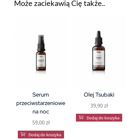
Może zaciekawią Cię także..
Serum
Olej Tsubaki
przeciwstarzeniowe
39,90
zł
na noc

Dodaj do koszyka
59,00
zł

Dodaj do koszyka