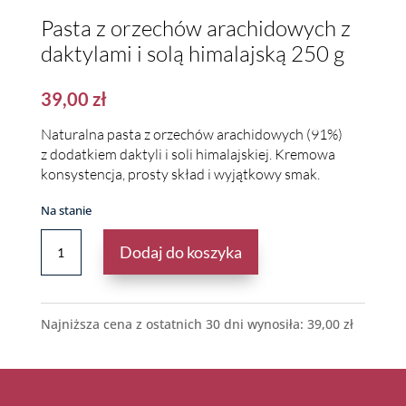
Pasta z orzechów arachidowych z
daktylami i solą himalajską 250 g
39,00
zł
Naturalna pasta z orzechów arachidowych (91%)
z dodatkiem daktyli i soli himalajskiej. Kremowa
konsystencja, prosty skład i wyjątkowy smak.
Na stanie
ILOŚĆ
Dodaj do koszyka
PASTA
Z
ORZECHÓW
ARACHIDOWYCH
Najniższa cena z ostatnich 30 dni wynosiła:
39,00
zł
Z
DAKTYLAMI
I
SOLĄ