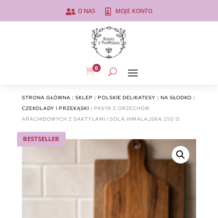
O NAS
MOJE KONTO


0

STRONA GŁÓWNA
|
SKLEP
|
POLSKIE DELIKATESY
|
NA SŁODKO
|
CZEKOLADY I PRZEKĄSKI
| PASTA Z ORZECHÓW
ARACHIDOWYCH Z DAKTYLAMI I SOLĄ HIMALAJSKĄ 250 G
BESTSELLER