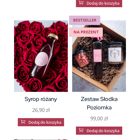

Dodaj do koszyka
BESTSELLER
NA PREZENT
Syrop różany
Zestaw Słodka
Poziomka
26,90
zł
99,00
zł

Dodaj do koszyka

Dodaj do koszyka