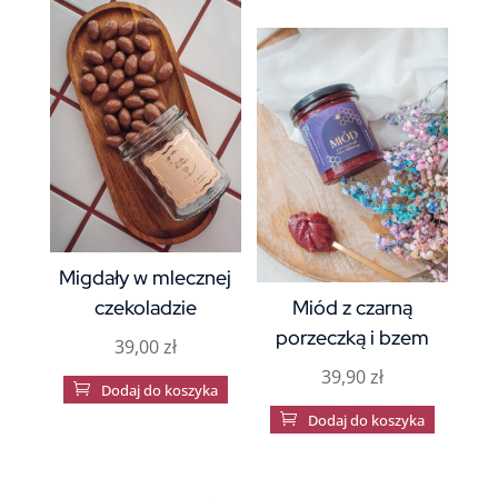
Migdały w mlecznej
czekoladzie
Miód z czarną
porzeczką i bzem
39,00
zł
39,90
zł

Dodaj do koszyka

Dodaj do koszyka