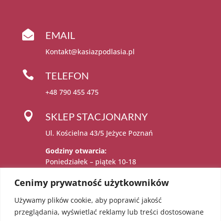

EMAIL
Kontakt@kasiazpodlasia.pl

TELEFON
+48 790 455 475

SKLEP STACJONARNY
Ul. Kościelna 43/5 Jeżyce Poznań
Godziny otwarcia:
Poniedziałek – piątek 10-18
Sobota 11-15
Cenimy prywatność użytkowników
Używamy plików cookie, aby poprawić jakość

Administratorem danych osobowych jest:
przeglądania, wyświetlać reklamy lub treści dostosowane