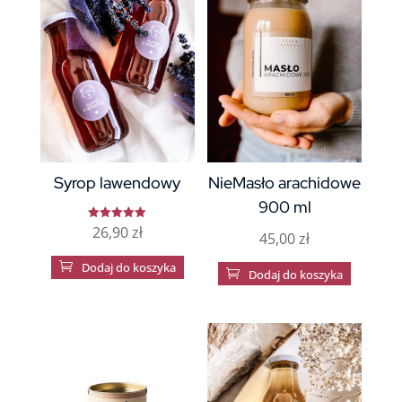
Syrop lawendowy
NieMasło arachidowe
900 ml
26,90
zł
Oceniono
45,00
zł
5.00
na 5

Dodaj do koszyka

Dodaj do koszyka