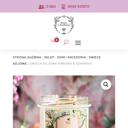
O NAS
MOJE KONTO


0

STRONA GŁÓWNA
|
SKLEP
|
DOM I AKCESORIA
|
ŚWIECE
SOJOWE
| ŚWIECA SOJOWA PIWONIA & SZAMPAN