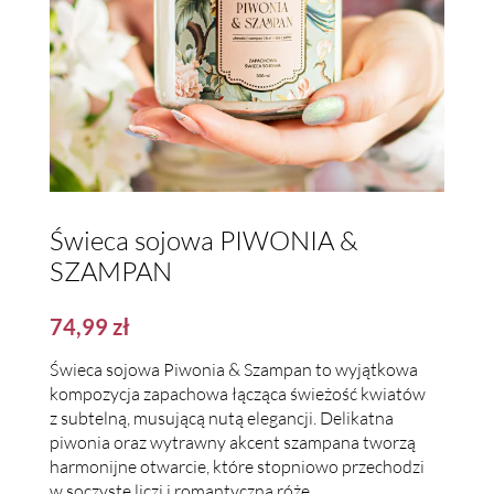
Świeca sojowa PIWONIA &
SZAMPAN
74,99
zł
Świeca sojowa Piwonia & Szampan to wyjątkowa
kompozycja zapachowa łącząca świeżość kwiatów
z subtelną, musującą nutą elegancji. Delikatna
piwonia oraz wytrawny akcent szampana tworzą
harmonijne otwarcie, które stopniowo przechodzi
w soczyste liczi i romantyczną różę.