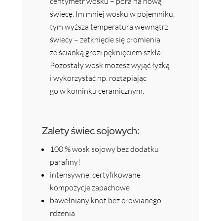
centymetr wosku – pora na nową
świecę. Im mniej wosku w pojemniku,
tym wyższa temperatura wewnątrz
świecy – zetknięcie się płomienia
ze ścianką grozi pęknięciem szkła!
Pozostały wosk możesz wyjąć łyżką
i wykorzystać np. roztapiając
go w kominku ceramicznym.
Zalety świec sojowych:
100 % wosk sojowy bez dodatku
parafiny!
intensywne, certyfikowane
kompozycje zapachowe
bawełniany knot bez ołowianego
rdzenia