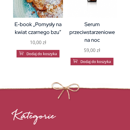
E-book „Pomysły na
Serum
kwiat czarnego bzu”
przeciwstarzeniowe
na noc
10,00
zł
59,00
zł

Dodaj do koszyka

Dodaj do koszyka
Kategorie