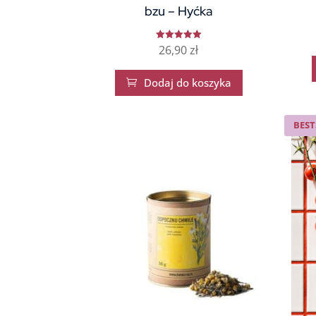
bzu – Hyćka
26,90
zł
Oceniono
5.00
na 5
Dodaj do koszyka

BEST