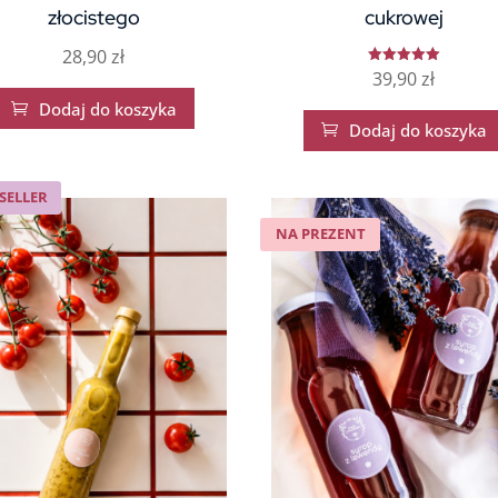
złocistego
cukrowej
28,90
zł
39,90
zł
Oceniono
5
na 5
Dodaj do koszyka

Dodaj do koszyka

SELLER
NA PREZENT