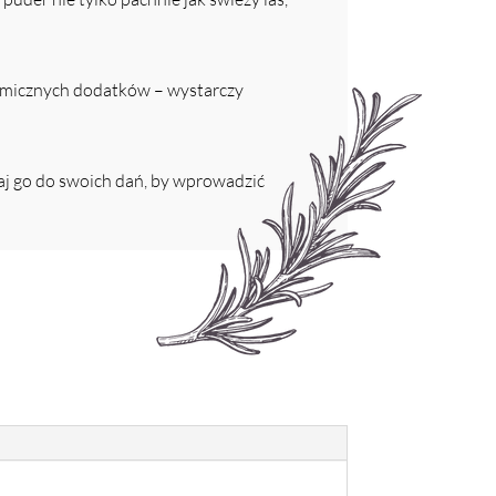
chemicznych dodatków – wystarczy
aj go do swoich dań, by wprowadzić