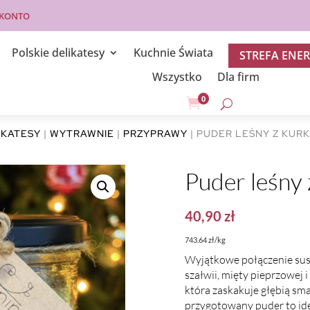
 KONTO
Polskie delikatesy
Kuchnie Świata
STREFA ENER
Wszystko
Dla firm
0

IKATESY
|
WYTRAWNIE
|
PRZYPRAWY
| PUDER LEŚNY Z KURK
Puder leśny 
40,90
zł
743.64 zł/kg
Wyjątkowe połączenie susz
szałwii, mięty pieprzowej
która zaskakuje głębią sm
przygotowany puder to id