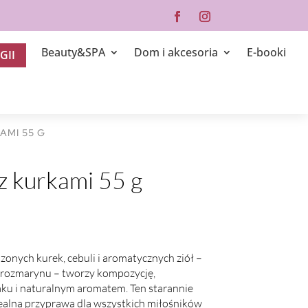
Beauty&SPA
Dom i akcesoria
E-booki
GII
AMI 55 G
z kurkami 55 g
onych kurek, cebuli i aromatycznych ziół –
 i rozmarynu – tworzy kompozycję,
aku i naturalnym aromatem. Ten starannie
ealna przyprawa dla wszystkich miłośników