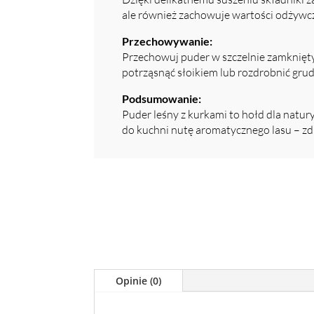
ale również zachowuje wartości odżywc
Przechowywanie:
Przechowuj puder w szczelnie zamknięty
potrząsnąć słoikiem lub rozdrobnić gru
Podsumowanie:
Puder leśny z kurkami to hołd dla natu
do kuchni nutę aromatycznego lasu – zdr
Opinie (0)