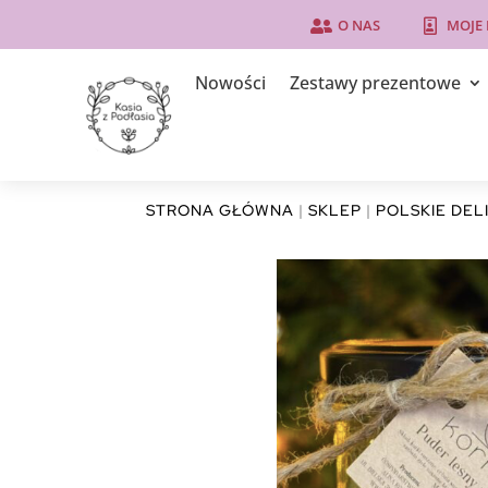
O NAS
MOJE


Nowości
Zestawy prezentowe
STRONA GŁÓWNA
|
SKLEP
|
POLSKIE DEL