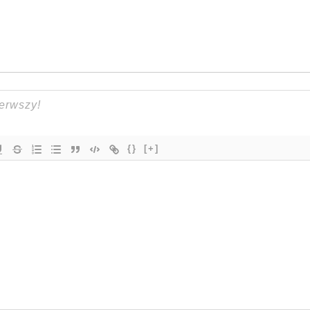
{}
[+]