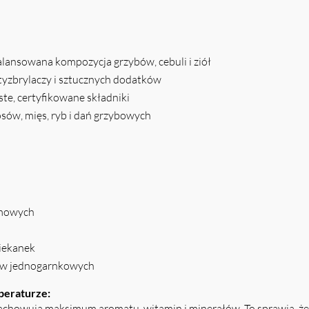
alansowana kompozycja grzybów, cebuli i ziół
yzbrylaczy i sztucznych dodatków
ste, certyfikowane składniki
osów, mięs, ryb i dań grzybowych
emowych
piekanek
raw jednogarnkowych
peraturze:
achowują maksimum aromatu, witamin i minerałów. To sprawia, że p