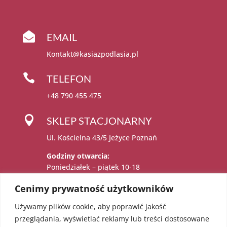

EMAIL
Kontakt@kasiazpodlasia.pl

TELEFON
+48 790 455 475

SKLEP STACJONARNY
Ul. Kościelna 43/5 Jeżyce Poznań
Godziny otwarcia:
Poniedziałek – piątek 10-18
Sobota 11-15
Cenimy prywatność użytkowników
Używamy plików cookie, aby poprawić jakość

Administratorem danych osobowych jest:
przeglądania, wyświetlać reklamy lub treści dostosowane