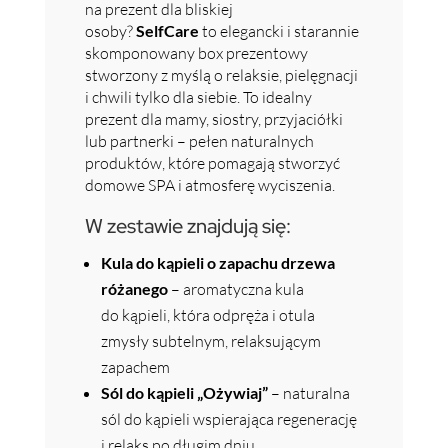
na prezent dla bliskiej
osoby?
SelfCare
to elegancki i starannie
skomponowany box prezentowy
stworzony z myślą o relaksie, pielęgnacji
i chwili tylko dla siebie. To idealny
prezent dla mamy, siostry, przyjaciółki
lub partnerki – pełen naturalnych
produktów, które pomagają stworzyć
domowe SPA i atmosferę wyciszenia.
W zestawie znajdują się:
Kula do kąpieli o zapachu drzewa
różanego
– aromatyczna kula
do kąpieli, która odpręża i otula
zmysły subtelnym, relaksującym
zapachem
Sól do kąpieli „Ożywiaj”
– naturalna
sól do kąpieli wspierająca regenerację
i relaks po długim dniu