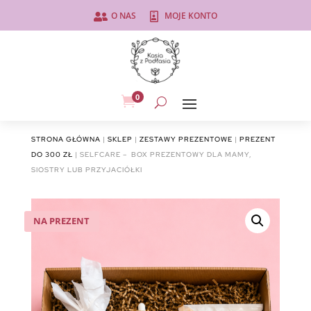
O NAS
MOJE KONTO


0

STRONA GŁÓWNA
|
SKLEP
|
ZESTAWY PREZENTOWE
|
PREZENT
DO 300 ZŁ
| SELFCARE – BOX PREZENTOWY DLA MAMY,
SIOSTRY LUB PRZYJACIÓŁKI
NA PREZENT