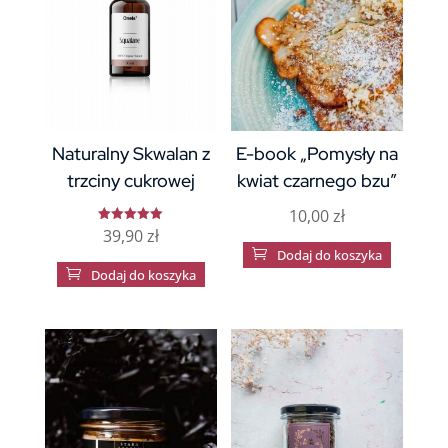
Naturalny Skwalan z
E-book „Pomysły na
trzciny cukrowej
kwiat czarnego bzu”
10,00
zł
39,90
zł
Oceniono
5

Dodaj do koszyka
na 5

Dodaj do koszyka