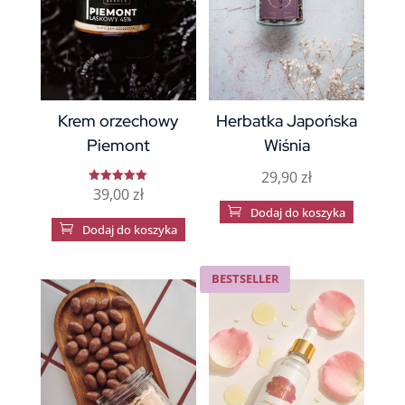
Krem orzechowy
Herbatka Japońska
Piemont
Wiśnia
29,90
zł
39,00
zł
Oceniono
5.00

Dodaj do koszyka
na 5

Dodaj do koszyka
BESTSELLER