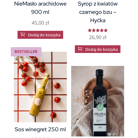
NieMasło arachidowe
Syrop z kwiatów
900 ml
czarnego bzu –
Hyćka
45,00
zł

Dodaj do koszyka
26,90
zł
Oceniono
5.00
na 5

Dodaj do koszyka
BESTSELLER
Sos winegret 250 ml