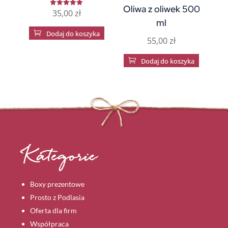
Oliwa z oliwek 500
35,00
zł
Oceniono
5.00
ml
na 5

Dodaj do koszyka
55,00
zł

Dodaj do koszyka
Kategorie
Boxy prezentowe
Prosto z Podlasia
Oferta dla firm
Współpraca