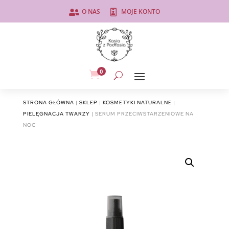
O NAS
MOJE KONTO


0

STRONA GŁÓWNA
|
SKLEP
|
KOSMETYKI NATURALNE
|
PIELĘGNACJA TWARZY
| SERUM PRZECIWSTARZENIOWE NA
NOC