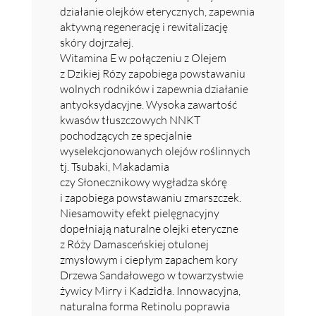
działanie olejków eterycznych, zapewnia
aktywną regenerację i rewitalizację
skóry dojrzałej.
Witamina E w połączeniu z Olejem
z Dzikiej Rózy zapobiega powstawaniu
wolnych rodników i zapewnia działanie
antyoksydacyjne. Wysoka zawartość
kwasów tłuszczowych NNKT
pochodzących ze specjalnie
wyselekcjonowanych olejów roślinnych
tj. Tsubaki, Makadamia
czy Słonecznikowy wygładza skórę
i zapobiega powstawaniu zmarszczek.
Niesamowity efekt pielęgnacyjny
dopełniają naturalne olejki eteryczne
z Róży Damasceńskiej otulonej
zmysłowym i ciepłym zapachem kory
Drzewa Sandałowego w towarzystwie
żywicy Mirry i Kadzidła. Innowacyjna,
naturalna forma Retinolu poprawia