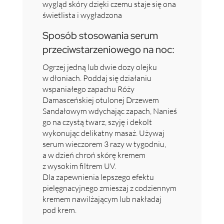
wygląd skóry dzięki czemu staje się ona
świetlista i wygładzona
Sposób stosowania serum
przeciwstarzeniowego na noc:
Ogrzej jedną lub dwie dozy olejku
w dłoniach. Poddaj się działaniu
wspaniałego zapachu Róży
Damasceńskiej otulonej Drzewem
Sandałowym wdychając zapach, Nanieś
go na czystą twarz, szyję i dekolt
wykonując delikatny masaż. Używaj
serum wieczorem 3 razy w tygodniu,
a w dzień chroń skórę kremem
z wysokim filtrem UV.
Dla zapewnienia lepszego efektu
pielęgnacyjnego zmieszaj z codziennym
kremem nawilżającym lub nakładaj
pod krem.