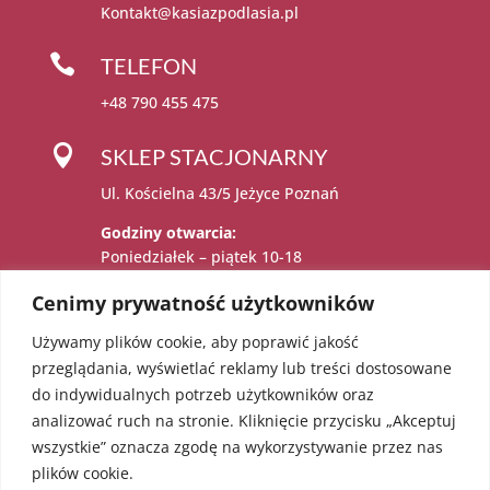
Kontakt@kasiazpodlasia.pl

TELEFON
+48 790 455 475

SKLEP STACJONARNY
Ul. Kościelna 43/5 Jeżyce Poznań
Godziny otwarcia:
Poniedziałek – piątek 10-18
Sobota 11-15
Cenimy prywatność użytkowników
Używamy plików cookie, aby poprawić jakość

Administratorem danych osobowych jest:
przeglądania, wyświetlać reklamy lub treści dostosowane
Katarzyna Sadowska – Karolczak prowadzący
do indywidualnych potrzeb użytkowników oraz
działalność gospodarczą pod firmą EcoAngel
analizować ruch na stronie. Kliknięcie przycisku „Akceptuj
Katarzyna Sadowska – Karolczak pod adresem
wszystkie” oznacza zgodę na wykorzystywanie przez nas
os. Bolesława Chrobrego 36/18, 60-681
plików cookie.
Poznań. NIP: 5451623303 REGON: 052241855