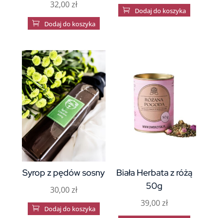
32,00
zł

Dodaj do koszyka

Dodaj do koszyka
Syrop z pędów sosny
Biała Herbata z różą
50g
30,00
zł
39,00
zł

Dodaj do koszyka