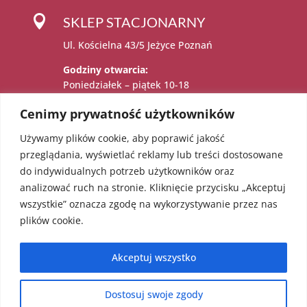

SKLEP STACJONARNY
Ul. Kościelna 43/5 Jeżyce Poznań
Godziny otwarcia:
Poniedziałek – piątek 10-18
Sobota 11-15
Cenimy prywatność użytkowników
Używamy plików cookie, aby poprawić jakość

Administratorem danych osobowych jest:
przeglądania, wyświetlać reklamy lub treści dostosowane
Katarzyna Sadowska – Karolczak prowadzący
do indywidualnych potrzeb użytkowników oraz
działalność gospodarczą pod firmą EcoAngel
analizować ruch na stronie. Kliknięcie przycisku „Akceptuj
Katarzyna Sadowska – Karolczak pod adresem
wszystkie” oznacza zgodę na wykorzystywanie przez nas
os. Bolesława Chrobrego 36/18, 60-681
plików cookie.
Poznań. NIP: 5451623303 REGON: 052241855
Akceptuj wszystko
Dostosuj swoje zgody