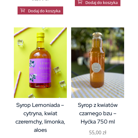

Dodaj do koszyka

Dodaj do koszyka
Syrop Lemoniada –
Syrop z kwiatów
cytryna, kwiat
czarnego bzu –
czeremchy, limonka,
Hyćka 750 ml
aloes
55,00
zł