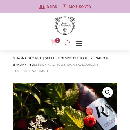
O NAS
MOJE KONTO


0

STRONA GŁÓWNA
|
SKLEP
|
POLSKIE DELIKATESY
|
NAPOJE
|
SYROPY I SOKI
| SOK MALINOWY 100% EKOLOGICZNY,
TŁOCZONY NA ZIMNO