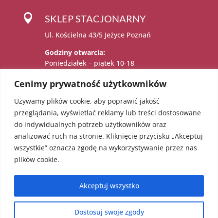

SKLEP STACJONARNY
Ul. Kościelna 43/5 Jeżyce Poznań
Godziny otwarcia:
Poniedziałek – piątek 10-18
Sobota 11-15
Cenimy prywatność użytkowników
Używamy plików cookie, aby poprawić jakość

Administratorem danych osobowych jest:
przeglądania, wyświetlać reklamy lub treści dostosowane
Katarzyna Sadowska – Karolczak prowadzący
do indywidualnych potrzeb użytkowników oraz
działalność gospodarczą pod firmą EcoAngel
analizować ruch na stronie. Kliknięcie przycisku „Akceptuj
Katarzyna Sadowska – Karolczak pod adresem
wszystkie” oznacza zgodę na wykorzystywanie przez nas
os. Bolesława Chrobrego 36/18, 60-681
plików cookie.
Poznań. NIP: 5451623303 REGON: 052241855
Akceptuj wszystko
Dostosuj swoje zgody