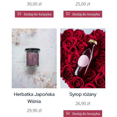
30,00
zł
25,00
zł

Dodaj do koszyka

Dodaj do koszyka
Herbatka Japońska
Syrop różany
Wiśnia
26,90
zł
29,90
zł

Dodaj do koszyka