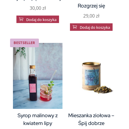
Rozgrzej się
30,00
zł
29,00
zł

Dodaj do koszyka

Dodaj do koszyka
BESTSELLER
Syrop malinowy z
Mieszanka ziołowa –
kwiatem lipy
Śpij dobrze