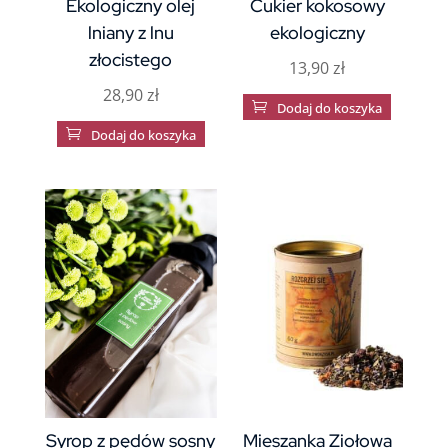
Ekologiczny olej
Cukier kokosowy
lniany z lnu
ekologiczny
złocistego
13,90
zł
28,90
zł

Dodaj do koszyka

Dodaj do koszyka
Syrop z pędów sosny
Mieszanka Ziołowa