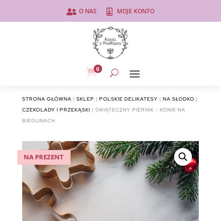
O NAS
MOJE KONTO


0

STRONA GŁÓWNA
|
SKLEP
|
POLSKIE DELIKATESY
|
NA SŁODKO
|
CZEKOLADY I PRZEKĄSKI
| ŚWIĄTECZNY PIERNIK – KONIK NA
BIEGUNACH
NA PREZENT