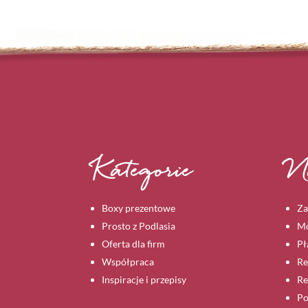
Kategorie
N
Boxy prezentowe
Za
Prosto z Podlasia
Mo
Oferta dla firm
Pł
Współpraca
Re
Inspiracje i przepisy
Re
Po