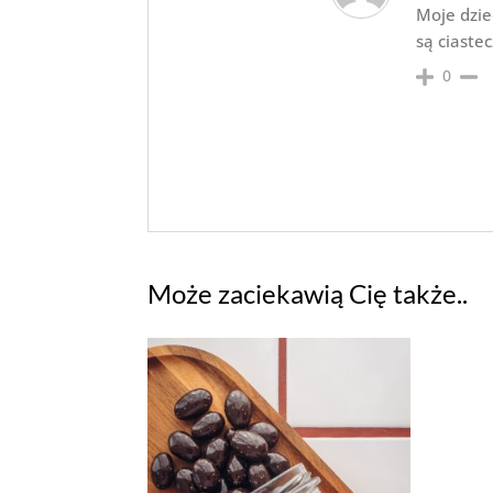
Moje dziec
są ciaste
0
Może zaciekawią Cię także..