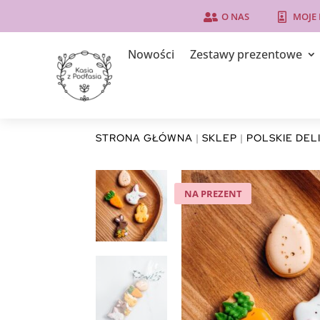
O NAS
MOJE


Nowości
Zestawy prezentowe
STRONA GŁÓWNA
|
SKLEP
|
POLSKIE DEL
NA PREZENT