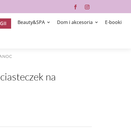
Beauty&SPA
Dom i akcesoria
E-booki
GII
KANOC
ciasteczek na