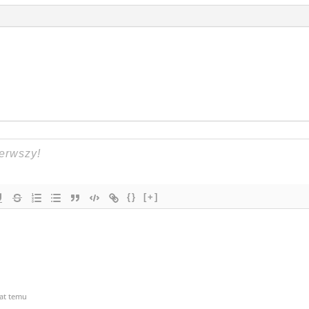
{}
[+]
lat temu