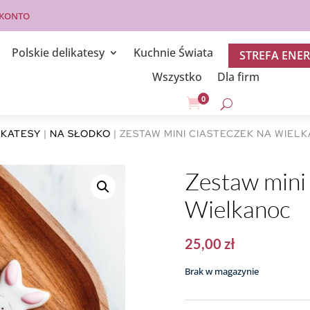
 KONTO
Polskie delikatesy
Kuchnie Świata
STREFA ENER
Wszystko
Dla firm
0

IKATESY
|
NA SŁODKO
| ZESTAW MINI CIASTECZEK NA WIEL
Zestaw mini 
Wielkanoc
25,00
zł
Brak w magazynie