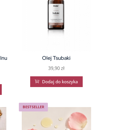
 lnu
Olej Tsubaki
39,90
zł
Dodaj do koszyka

BESTSELLER