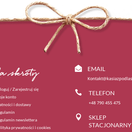

EMAIL
a skróty
Kontakt@kasiazpodlas
loguj / Zarejestruj się

TELEFON
je konto
+48 790 455 475
atności i dostawy
gulamin

SKLEP
gulamin newslettera
STACJONARNY
lityka prywatności i cookies