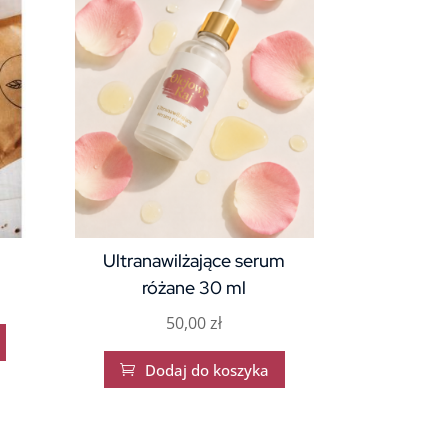
Ultranawilżające serum
różane 30 ml
50,00
zł
Dodaj do koszyka
