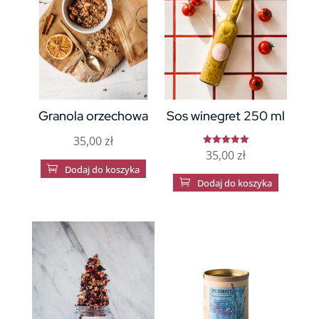
Granola orzechowa
Sos winegret 250 ml
35,00
zł
35,00
zł
Oceniono
5.00

Dodaj do koszyka
na 5

Dodaj do koszyka