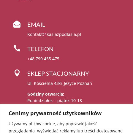

EMAIL
Kontakt@kasiazpodlasia.pl

TELEFON
+48 790 455 475

SKLEP STACJONARNY
Ul. Kościelna 43/5 Jeżyce Poznań
Godziny otwarcia:
Poniedziałek – piątek 10-18
Sobota 11-15
Cenimy prywatność użytkowników
Używamy plików cookie, aby poprawić jakość

Administratorem danych osobowych jest:
przeglądania, wyświetlać reklamy lub treści dostosowane