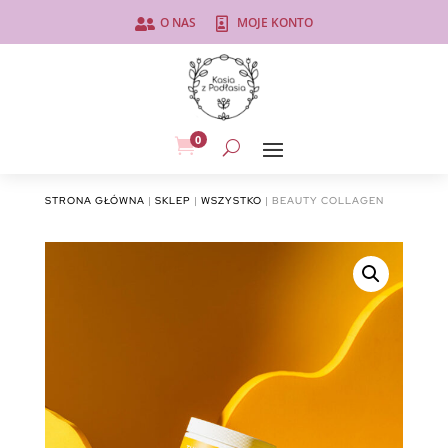
O NAS
MOJE KONTO


0

STRONA GŁÓWNA
|
SKLEP
|
WSZYSTKO
| BEAUTY COLLAGEN