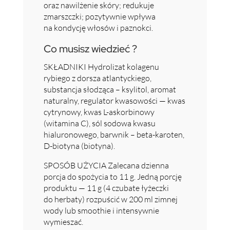
oraz nawilżenie skóry; redukuje
zmarszczki; pozytywnie wpływa
na kondycję włosów i paznokci.
Co musisz wiedzieć ?
SKŁADNIKI Hydrolizat kolagenu
rybiego z dorsza atlantyckiego,
substancja słodząca – ksylitol, aromat
naturalny, regulator kwasowości — kwas
cytrynowy, kwas L-askorbinowy
(witamina C), sól sodowa kwasu
hialuronowego, barwnik – beta-karoten,
D-biotyna (biotyna).
SPOSÓB UŻYCIA Zalecana dzienna
porcja do spożycia to 11 g. Jedną porcję
produktu — 11 g (4 czubate łyżeczki
do herbaty) rozpuścić w 200 ml zimnej
wody lub smoothie i intensywnie
wymieszać.