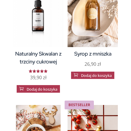
Naturalny Skwalan z
Syrop z mniszka
trzciny cukrowej
26,90
zł

Dodaj do koszyka
39,90
zł
Oceniono
5
na 5

Dodaj do koszyka
BESTSELLER