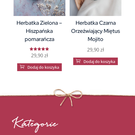
Herbatka Zielona –
Herbatka Czarna
Hiszpańska
Orzeźwiający Miętus
pomarańcza
Mojito
29,90
zł
29,90
zł
Oceniono
5.00

Dodaj do koszyka
na 5

Dodaj do koszyka
Kategorie