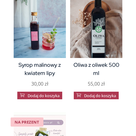
Syrop malinowy z
Oliwa z oliwek 500
kwiatem lipy
ml
30,00
zł
55,00
zł

Dodaj do koszyka

Dodaj do koszyka
NA PREZENT