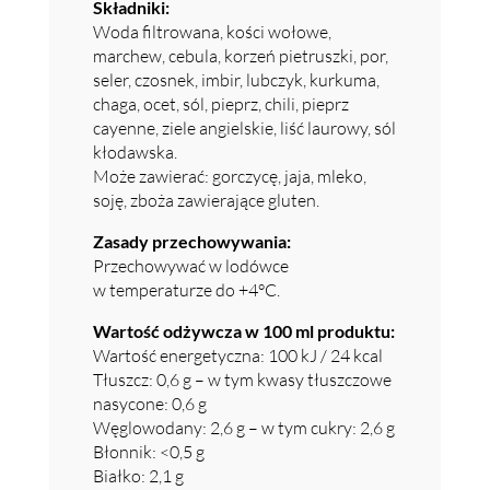
Składniki:
Woda filtrowana, kości wołowe,
marchew, cebula, korzeń pietruszki, por,
seler, czosnek, imbir, lubczyk, kurkuma,
chaga, ocet, sól, pieprz, chili, pieprz
cayenne, ziele angielskie, liść laurowy, sól
kłodawska.
Może zawierać: gorczycę, jaja, mleko,
soję, zboża zawierające gluten.
Zasady przechowywania:
Przechowywać w lodówce
w temperaturze do +4°C.
Wartość odżywcza w 100 ml produktu:
Wartość energetyczna: 100 kJ / 24 kcal
Tłuszcz: 0,6 g – w tym kwasy tłuszczowe
nasycone: 0,6 g
Węglowodany: 2,6 g – w tym cukry: 2,6 g
Błonnik: <0,5 g
Białko: 2,1 g