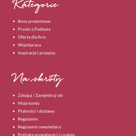
Kategorie
na
stronie
Boxy prezentowe
produktu
Prosto z Podlasia
Oferta dla firm
Współpraca
Inspiracje i przepisy
Na skróty
Zaloguj / Zarejestruj się
Moje konto
Płatności i dostawy
Regulamin
Regulamin newslettera
Polityka prywatności i cookies