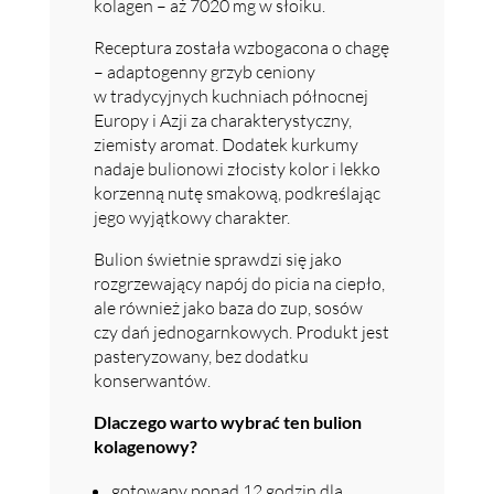
kolagen – aż 7020 mg w słoiku.
Receptura została wzbogacona o chagę
– adaptogenny grzyb ceniony
w tradycyjnych kuchniach północnej
Europy i Azji za charakterystyczny,
ziemisty aromat. Dodatek kurkumy
nadaje bulionowi złocisty kolor i lekko
korzenną nutę smakową, podkreślając
jego wyjątkowy charakter.
Bulion świetnie sprawdzi się jako
rozgrzewający napój do picia na ciepło,
ale również jako baza do zup, sosów
czy dań jednogarnkowych. Produkt jest
pasteryzowany, bez dodatku
konserwantów.
Dlaczego warto wybrać ten bulion
kolagenowy?
gotowany ponad 12 godzin dla