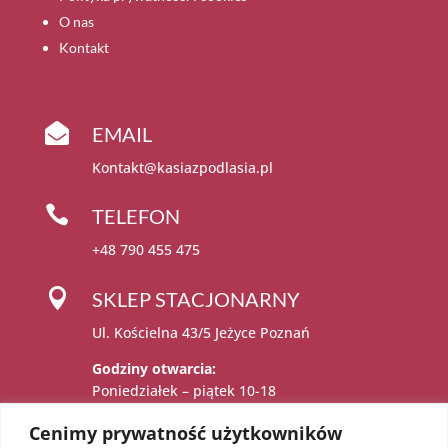
O nas
Kontakt

EMAIL
Kontakt@kasiazpodlasia.pl

TELEFON
+48 790 455 475

SKLEP STACJONARNY
Ul. Kościelna 43/5 Jeżyce Poznań
Godziny otwarcia:
Poniedziałek – piątek 10-18
Sobota 11-15
Cenimy prywatność użytkowników