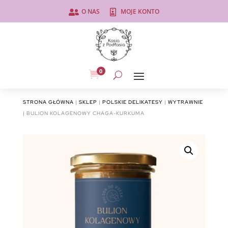
O NAS
MOJE KONTO


0

STRONA GŁÓWNA
|
SKLEP
|
POLSKIE DELIKATESY
|
WYTRAWNIE
| BULION KOLAGENOWY CHAGA-KURKUMA