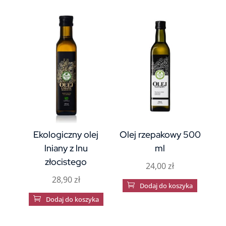
Ekologiczny olej
Olej rzepakowy 500
lniany z lnu
ml
złocistego
24,00
zł
28,90
zł

Dodaj do koszyka

Dodaj do koszyka