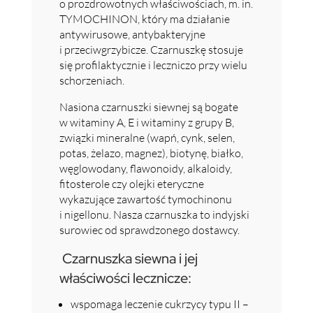
o prozdrowotnych właściwościach, m. in.
TYMOCHINON, który ma działanie
antywirusowe, antybakteryjne
i przeciwgrzybicze. Czarnuszkę stosuje
się profilaktycznie i leczniczo przy wielu
schorzeniach.
Nasiona czarnuszki siewnej są bogate
w witaminy A, E i witaminy z grupy B,
związki mineralne (wapń, cynk, selen,
potas, żelazo, magnez), biotynę, białko,
węglowodany, flawonoidy, alkaloidy,
fitosterole czy olejki eteryczne
wykazujące zawartość tymochinonu
i nigellonu. Nasza czarnuszka to indyjski
surowiec od sprawdzonego dostawcy.
Czarnuszka siewna i jej
właściwości lecznicze:
wspomaga leczenie cukrzycy typu II –