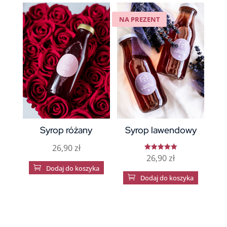
NA PREZENT
Syrop różany
Syrop lawendowy
26,90
zł
26,90
zł
Oceniono
5.00

Dodaj do koszyka
na 5

Dodaj do koszyka