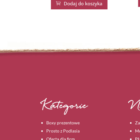
Dodaj do koszyka

Kategorie
N
Boxy prezentowe
Za
Prosto z Podlasia
Mo
Oferta dla firm
Pł