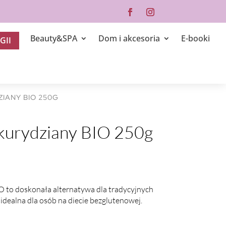
Beauty&SPA
Dom i akcesoria
E-booki
GII
IANY BIO 250G
kurydziany BIO 250g
 to doskonała alternatywa dla tradycyjnych
dealna dla osób na diecie bezglutenowej.