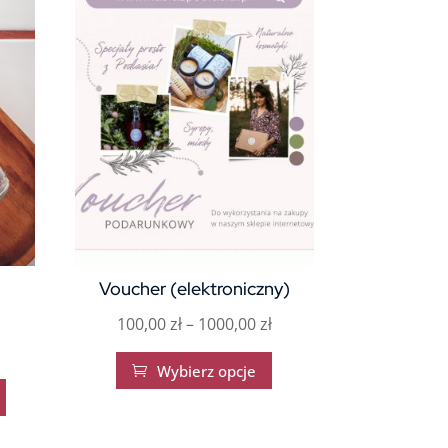
Voucher (elektroniczny)
Zakres
100,00
zł
–
1000,00
zł
cen:
Ten
Wybierz opcje

od
produkt
100,00 zł
ma
do
wiele