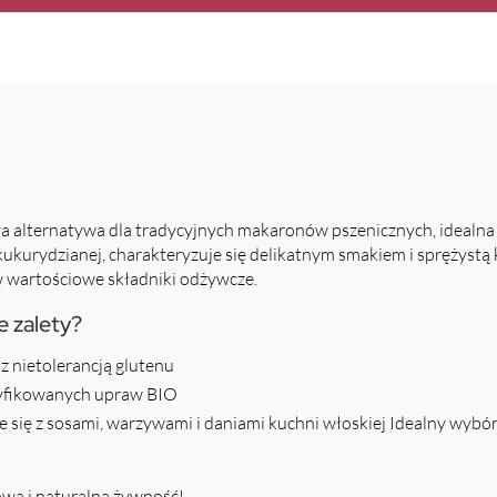
 alternatywa dla tradycyjnych makaronów pszenicznych, idealna d
kurydzianej, charakteryzuje się delikatnym smakiem i sprężystą 
w wartościowe składniki odżywcze.
e zalety?
 nietolerancją glutenu
tyfikowanych upraw BIO
ię z sosami, warzywami i daniami kuchni włoskiej Idealny wybór 
ową i naturalną żywność!