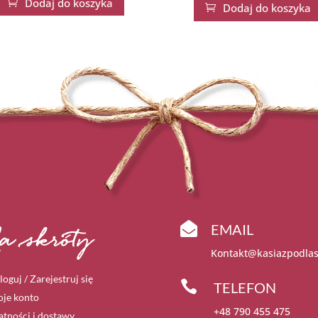
Dodaj do koszyka

Dodaj do koszyka


EMAIL
a skróty
Kontakt@kasiazpodlas
loguj / Zarejestruj się

TELEFON
je konto
+48 790 455 475
atności i dostawy