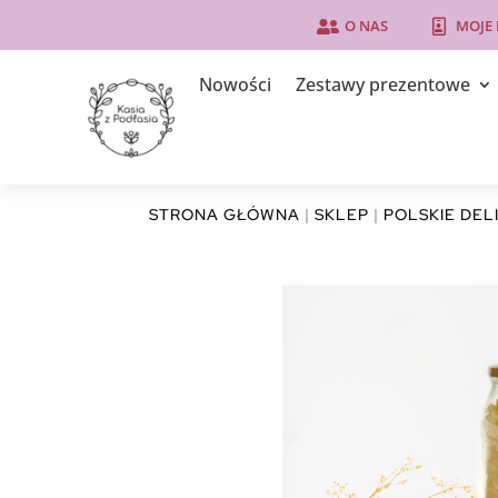
O NAS
MOJE


Nowości
Zestawy prezentowe
STRONA GŁÓWNA
|
SKLEP
|
POLSKIE DEL