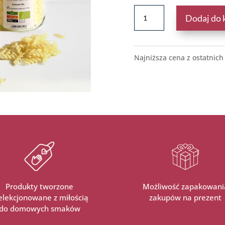
ILOŚĆ
Dodaj do 
MAKARON
KUKURYDZIANY
BIO
250G
Najniższa cena z ostatnich
Produkty tworzone
Możliwość zapakowani
selekcjonowane z miłością
zakupów na prezent
do domowych smaków