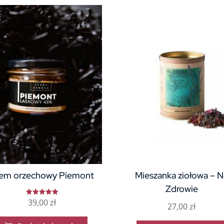
em orzechowy Piemont
Mieszanka ziołowa – N
Zdrowie
39,00
zł
Oceniono
27,00
zł
5.00
na 5