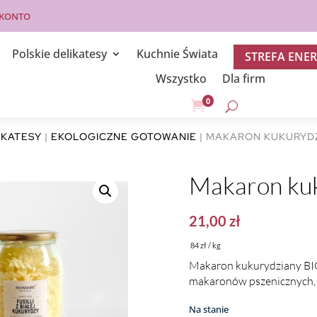
 KONTO
Polskie delikatesy
Kuchnie Świata
STREFA ENER
Wszystko
Dla firm
0

IKATESY
|
EKOLOGICZNE GOTOWANIE
| MAKARON KUKURYDZ
Makaron ku
21,00
zł
84 zł / kg
Makaron kukurydziany BIO
makaronów pszenicznych, i
Na stanie