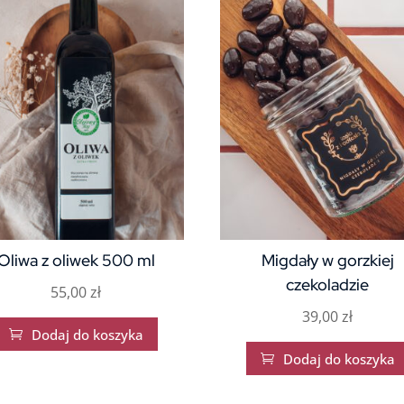
Oliwa z oliwek 500 ml
Migdały w gorzkiej
czekoladzie
55,00
zł
39,00
zł
Dodaj do koszyka

Dodaj do koszyka
