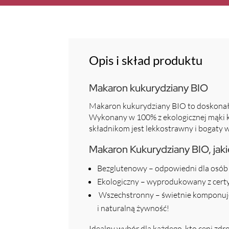
Opis i skład produktu
Makaron kukurydziany BIO
Makaron kukurydziany BIO to doskonała
Wykonany w 100% z ekologicznej mąki ku
składnikom jest lekkostrawny i bogaty 
Makaron Kukurydziany BIO, jaki
Bezglutenowy – odpowiedni dla osób z
Ekologiczny – wyprodukowany z cer
Wszechstronny – świetnie komponuje s
i naturalną żywność!
Idealny wybór dla każdego, kto ceni zdr