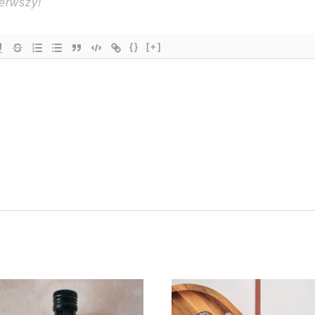
{}
[+]