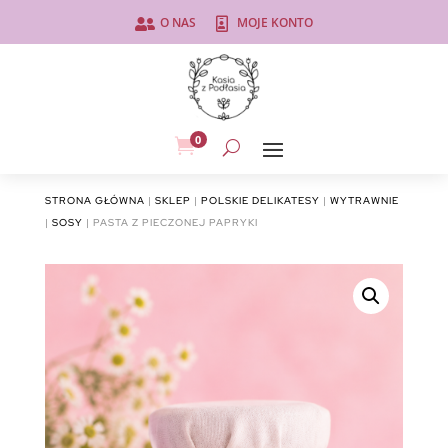
O NAS
MOJE KONTO


0

STRONA GŁÓWNA
|
SKLEP
|
POLSKIE DELIKATESY
|
WYTRAWNIE
|
SOSY
| PASTA Z PIECZONEJ PAPRYKI