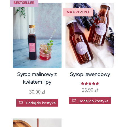
BESTSELLER
NA PREZENT
Syrop malinowy z
Syrop lawendowy
kwiatem lipy
26,90
zł
Oceniono
30,00
zł
5.00
na 5

Dodaj do koszyka

Dodaj do koszyka