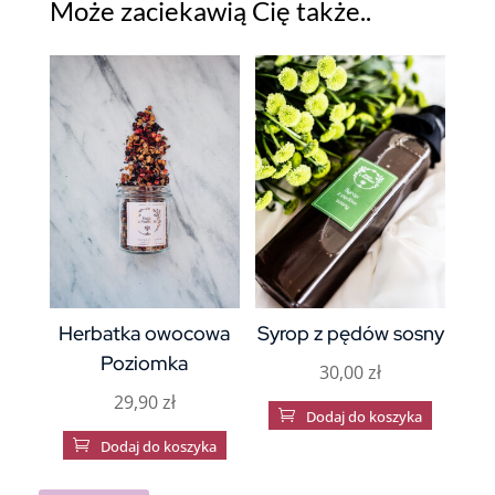
Może zaciekawią Cię także..
Herbatka owocowa
Syrop z pędów sosny
Poziomka
30,00
zł
29,90
zł

Dodaj do koszyka

Dodaj do koszyka