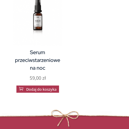
Serum
przeciwstarzeniowe
na noc
59,00
zł

Dodaj do koszyka