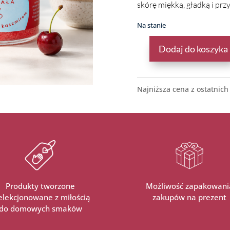
skórę miękką, gładką i pr
Na stanie
Dodaj do koszyka
ILOŚĆ
PEELING
CUKROWY
DO CIAŁA
Najniższa cena z ostatnich
CZEREŚNIA
Z KASZMIREM
Produkty tworzone
Możliwość zapakowani
selekcjonowane z miłością
zakupów na prezent
do domowych smaków