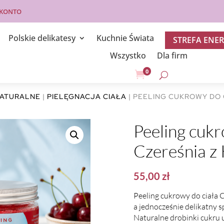
 KONTO
Polskie delikatesy
Kuchnie Świata
STREFA ENER
Wszystko
Dla firm
0

NATURALNE
|
PIELĘGNACJA CIAŁA
| PEELING CUKROWY DO 
Peeling cukr
Czereśnia z
55,00
zł
Peeling cukrowy do ciała 
a jednocześnie delikatny 
Naturalne drobinki cukru