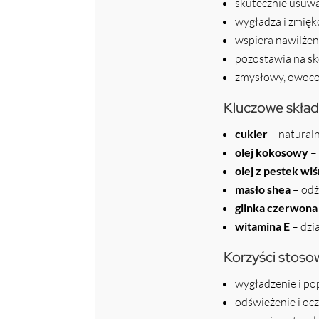
skutecznie usuw
wygładza i zmięk
wspiera nawilżeni
pozostawia na sk
zmysłowy, owoco
Kluczowe skład
cukier
– naturaln
olej kokosowy
– 
olej z pestek wiś
masło shea
– odż
glinka czerwona
witamina E
– dzi
Korzyści stoso
wygładzenie i po
odświeżenie i oc