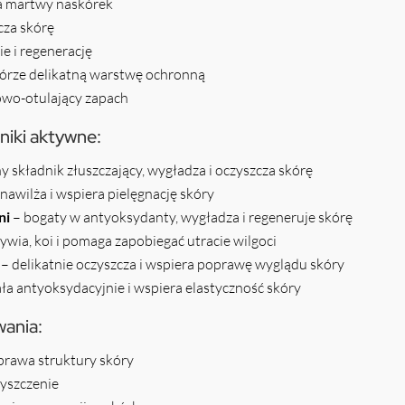
a martwy naskórek
cza skórę
e i regenerację
órze delikatną warstwę ochronną
wo-otulający zapach
niki aktywne:
y składnik złuszczający, wygładza i oczyszcza skórę
nawilża i wspiera pielęgnację skóry
ni
– bogaty w antyoksydanty, wygładza i regeneruje skórę
ywia, koi i pomaga zapobiegać utracie wilgoci
– delikatnie oczyszcza i wspiera poprawę wyglądu skóry
ała antyoksydacyjnie i wspiera elastyczność skóry
wania:
prawa struktury skóry
zyszczenie