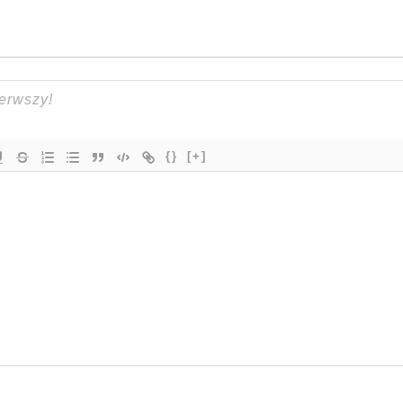
{}
[+]