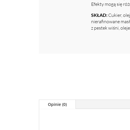
Efekty mogą się róż
SKŁAD:
Cukier, ole
nierafinowane masło
z pestek wiśni, olej
Opinie (0)