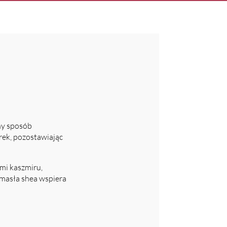
ny sposób
rek, pozostawiając
mi kaszmiru,
 masła shea wspiera