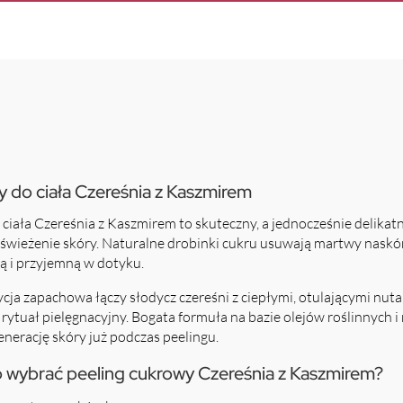
y do ciała Czereśnia z Kaszmirem
ciała Czereśnia z Kaszmirem to skuteczny, a jednocześnie delikat
dświeżenie skóry. Naturalne drobinki cukru usuwają martwy naskó
ą i przyjemną w dotyku.
a zapachowa łączy słodycz czereśni z ciepłymi, otulającymi nuta
ytuał pielęgnacyjny. Bogata formuła na bazie olejów roślinnych i
enerację skóry już podczas peelingu.
 wybrać peeling cukrowy Czereśnia z Kaszmirem?