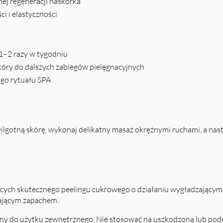
nej regeneracji naskórka
i i elastyczności
 1–2 razy w tygodniu
óry do dalszych zabiegów pielęgnacyjnych
o rytuału SPA
ilgotną skórę, wykonaj delikatny masaż okrężnymi ruchami, a nast
cych skutecznego peelingu cukrowego o działaniu wygładzającym 
ającym zapachem.
y do użytku zewnętrznego. Nie stosować na uszkodzoną lub podr