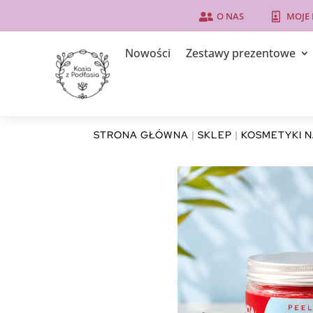
O NAS
MOJE


Nowości
Zestawy prezentowe
STRONA GŁÓWNA
|
SKLEP
|
KOSMETYKI 