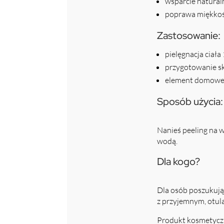
wsparcie natural
poprawa miękkośc
Zastosowanie:
pielęgnacja ciała
przygotowanie sk
element domoweg
Sposób użycia:
Nanieś peeling na w
wodą.
Dla kogo?
Dla osób poszukują
z przyjemnym, otul
Produkt kosmetyczn