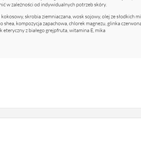
nić w zależności od indywidualnych potrzeb skóry.
j kokosowy, skrobia ziemniaczana, wosk sojowy, olej ze słodkich m
 shea, kompozycja zapachowa, chlorek magnezu, glinka czerwona, 
ek eteryczny z białego grejpfruta, witamina E, mika