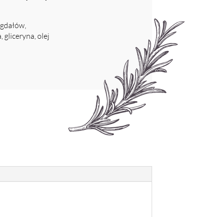
igdałów,
gliceryna, olej