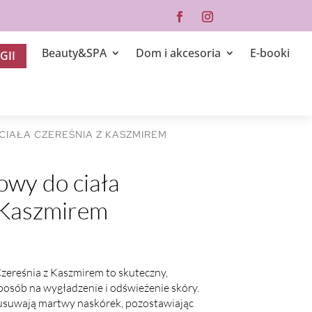
Beauty&SPA
Dom i akcesoria
E-booki
GII
CIAŁA CZEREŚNIA Z KASZMIREM
owy do ciała
 Kaszmirem
Czereśnia z Kaszmirem to skuteczny,
sposób na wygładzenie i odświeżenie skóry.
 usuwają martwy naskórek, pozostawiając