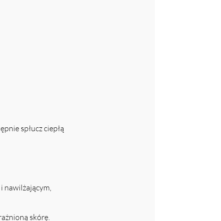
ępnie spłucz ciepłą
i nawilżającym,
ażnioną skórę.