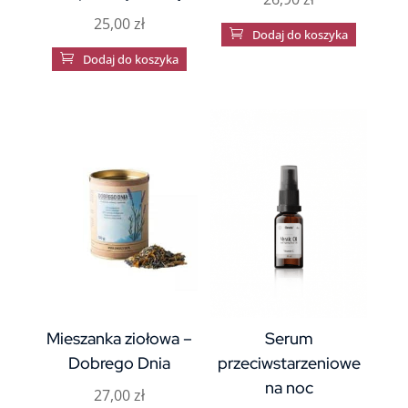
25,00
zł

Dodaj do koszyka

Dodaj do koszyka
Mieszanka ziołowa –
Serum
Dobrego Dnia
przeciwstarzeniowe
na noc
27,00
zł