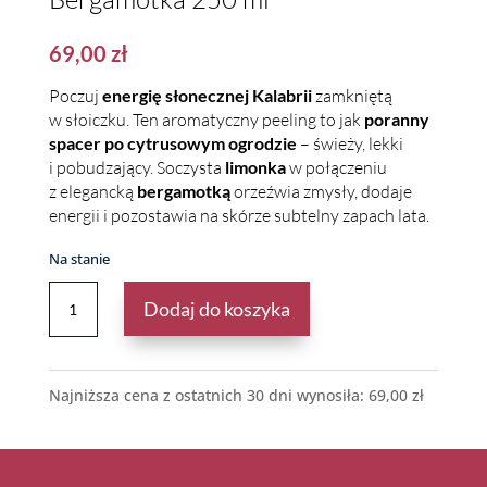
69,00
zł
Poczuj
energię słonecznej Kalabrii
zamkniętą
w słoiczku. Ten aromatyczny peeling to jak
poranny
spacer po cytrusowym ogrodzie
– świeży, lekki
i pobudzający. Soczysta
limonka
w połączeniu
z elegancką
bergamotką
orzeźwia zmysły, dodaje
energii i pozostawia na skórze subtelny zapach lata.
Na stanie
ILOŚĆ
Dodaj do koszyka
PEELING
DO
CIAŁA
-
Najniższa cena z ostatnich 30 dni wynosiła:
69,00
zł
LIMONKA
&
BERGAMOTKA
250