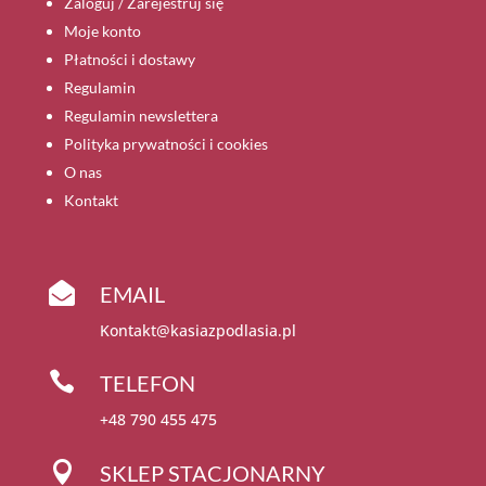
Zaloguj / Zarejestruj się
Moje konto
Płatności i dostawy
Regulamin
Regulamin newslettera
Polityka prywatności i cookies
O nas
Kontakt

EMAIL
Kontakt@kasiazpodlasia.pl

TELEFON
+48 790 455 475

SKLEP STACJONARNY