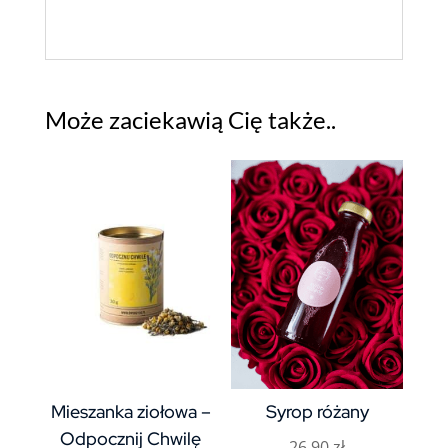
Może zaciekawią Cię także..
Mieszanka ziołowa –
Syrop różany
Odpocznij Chwilę
26,90
zł