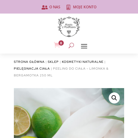
O NAS
MOJE KONTO


0

STRONA GŁÓWNA
|
SKLEP
|
KOSMETYKI NATURALNE
|
PIELĘGNACJA CIAŁA
| PEELING DO CIAŁA – LIMONKA &
BERGAMOTKA 250 ML