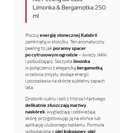
Limonka & Bergamotka 250
ml
Poczuj
energię słonecznej Kalabrii
zamkniętą w słoiczku. Ten aromatyczny
peeling to jak
poranny spacer
po cytrusowym ogrodzie
– świeży, lekki
i pobudzający. Soczysta
limonka
w połączeniu z elegancką
bergamotką
orzeźwia zmysły, dodaje energii
i pozostawia na skórze subtelny zapach
lata.
Drobinki cukru i soli z Morza Martwego
delikatnie złuszczają martwy
naskórek
, wygładzają i odświeżają
skórę, przygotowując ją na słońce lub
aplikację ulubionego balsamu. Formuła
wzbogacona o
olej kokosowy, olej