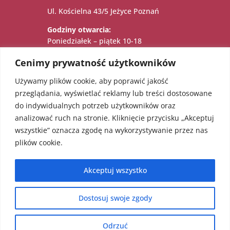
Ul. Kościelna 43/5 Jeżyce Poznań
Godziny otwarcia:
Poniedziałek – piątek 10-18
Sobota 11-15
Cenimy prywatność użytkowników
Używamy plików cookie, aby poprawić jakość

Administratorem danych osobowych jest:
przeglądania, wyświetlać reklamy lub treści dostosowane
Katarzyna Sadowska – Karolczak prowadzący
do indywidualnych potrzeb użytkowników oraz
działalność gospodarczą pod firmą EcoAngel
analizować ruch na stronie. Kliknięcie przycisku „Akceptuj
Katarzyna Sadowska – Karolczak pod adresem
wszystkie” oznacza zgodę na wykorzystywanie przez nas
os. Bolesława Chrobrego 36/18, 60-681
plików cookie.
Poznań. NIP: 5451623303 REGON: 052241855
Akceptuj wszystko
Dostosuj swoje zgody
Copyright 2024 EcoAngel | Projekt
Patrycja Ługiewicz
|
Odrzuć