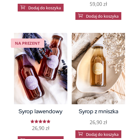
59,00
zł

Dodaj do koszyka

Dodaj do koszyka
NA PREZENT
Syrop lawendowy
Syrop z mniszka
26,90
zł
26,90
zł
Oceniono
5.00

Dodaj do koszyka
na 5