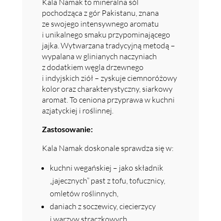
Kala Namak to mineralna sól
pochodząca z gór Pakistanu, znana
ze swojego intensywnego aromatu
i unikalnego smaku przypominającego
jajka. Wytwarzana tradycyjną metodą –
wypalana w glinianych naczyniach
z dodatkiem węgla drzewnego
i indyjskich ziół – zyskuje ciemnoróżowy
kolor oraz charakterystyczny, siarkowy
aromat. To ceniona przyprawa w kuchni
azjatyckiej i roślinnej.
Zastosowanie:
Kala Namak doskonale sprawdza się w:
kuchni wegańskiej – jako składnik
„jajecznych” past z tofu, tofucznicy,
omletów roślinnych,
daniach z soczewicy, ciecierzycy
i warzyw strączkowych,