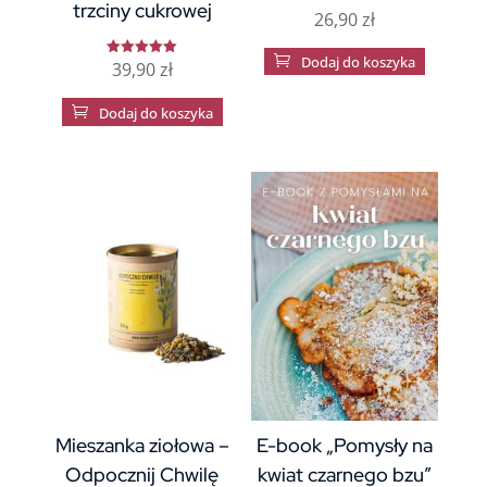
trzciny cukrowej
26,90
zł

Dodaj do koszyka
39,90
zł
Oceniono
5
na 5

Dodaj do koszyka
Mieszanka ziołowa –
E-book „Pomysły na
Odpocznij Chwilę
kwiat czarnego bzu”