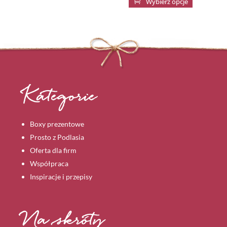

Wybierz opcje
od
produkt
350,00 
ma
do
wiele
1150,00
wariantów
Opcje
można
wybrać
Kategorie
na
stronie
Boxy prezentowe
produktu
Prosto z Podlasia
Oferta dla firm
Współpraca
Inspiracje i przepisy
Na skróty