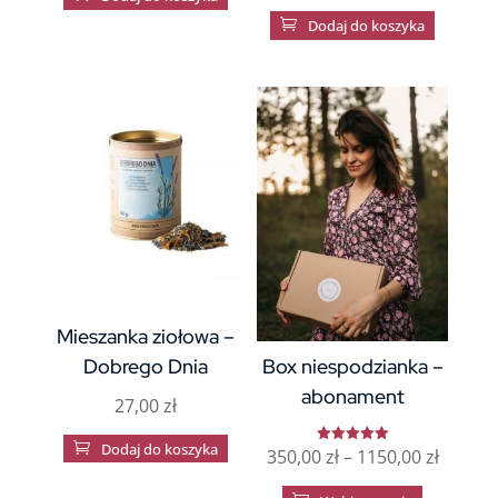

Dodaj do koszyka
Mieszanka ziołowa –
Dobrego Dnia
Box niespodzianka –
abonament
27,00
zł

Dodaj do koszyka
Zakres
350,00
zł
–
1150,00
zł
Oceniono
5.00
na 5
cen:
Ten