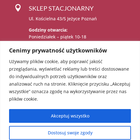

SKLEP STACJONARNY
Ul. Kościelna 43/5 Jeżyce Poznań
Godziny otwarcia:
Poniedziałek – piątek 10-18
Sobota 11-15
Cenimy prywatność użytkowników
Używamy plików cookie, aby poprawić jakość

Administratorem danych osobowych jest:
przeglądania, wyświetlać reklamy lub treści dostosowane
Katarzyna Sadowska – Karolczak prowadzący
do indywidualnych potrzeb użytkowników oraz
działalność gospodarczą pod firmą EcoAngel
analizować ruch na stronie. Kliknięcie przycisku „Akceptuj
Katarzyna Sadowska – Karolczak pod adresem
wszystkie” oznacza zgodę na wykorzystywanie przez nas
os. Bolesława Chrobrego 36/18, 60-681
plików cookie.
Poznań. NIP: 5451623303 REGON: 052241855
Akceptuj wszystko
Dostosuj swoje zgody