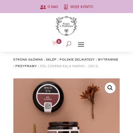
O NAS
MOJE KONTO


0

STRONA GŁÓWNA
|
SKLEP
|
POLSKIE DELIKATESY
|
WYTRAWNIE
|
PRZYPRAWY
| SÓL CZARNA KALA NAMAK – 290 G