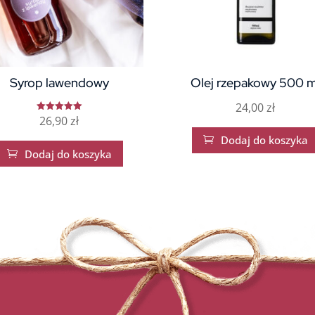
Syrop lawendowy
Olej rzepakowy 500 m
24,00
zł
26,90
zł
Oceniono
5.00
na 5
Dodaj do koszyka

Dodaj do koszyka
