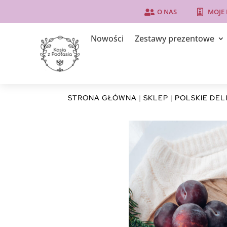
O NAS
MOJE


Nowości
Zestawy prezentowe
STRONA GŁÓWNA
|
SKLEP
|
POLSKIE DEL