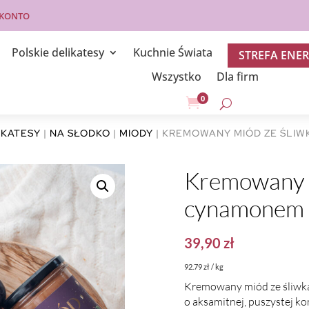
 KONTO
Polskie delikatesy
Kuchnie Świata
STREFA ENER
Wszystko
Dla firm
0

IKATESY
|
NA SŁODKO
|
MIODY
| KREMOWANY MIÓD ZE ŚLIW
Kremowany m
cynamonem
39,90
zł
92.79 zł / kg
Kremowany miód ze śliwką
o aksamitnej, puszystej ko