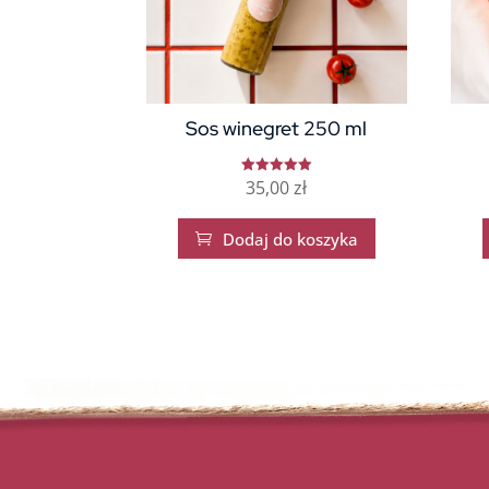
Sos winegret 250 ml
35,00
zł
Oceniono
5.00
na 5
Dodaj do koszyka
