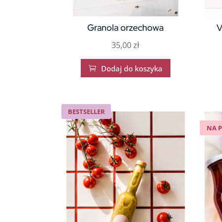
Granola orzechowa
V
35,00
zł
Dodaj do koszyka

BESTSELLER
NA 