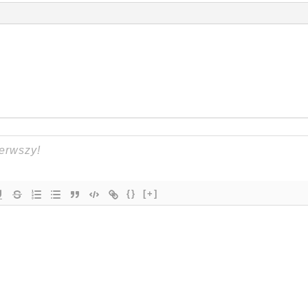
{}
[+]