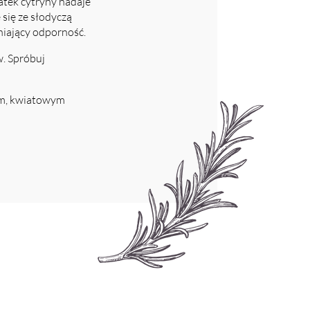
datek cytryny nadaje
się ze słodyczą
niający odporność.
. Spróbuj
nym, kwiatowym