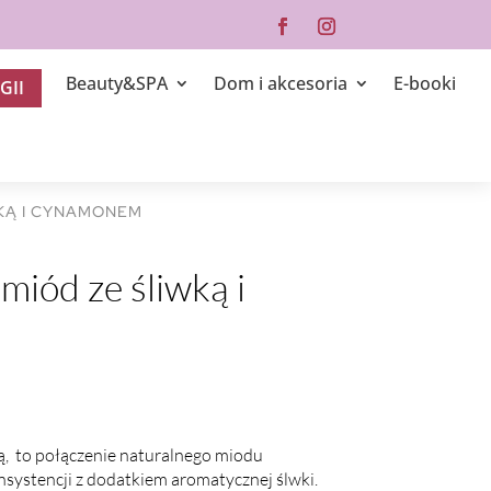
Beauty&SPA
Dom i akcesoria
E-booki
GII
KĄ I CYNAMONEM
iód ze śliwką i
, to połączenie naturalnego miodu
nsystencji z dodatkiem aromatycznej ślwki.