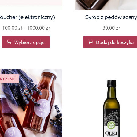
oucher (elektroniczny)
Syrop z pędów sosny
Zakres
100,00
zł
–
1000,00
zł
30,00
zł
cen:
Ten
Wybierz opcje
Dodaj do koszyka


od
produkt
100,00 zł
ma
do
wiele
1000,00 zł
wariantów.
Opcje
PREZENT
można
wybrać
na
stronie
produktu