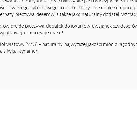
arowania i nie krystalizuje się tak szybko jak tradycyjny miód. Do
ści i świeżego, cytrusowego aromatu, który doskonale komponuje 
herbaty, pieczywa, deserów, a także jako naturalny dodatek wzmac
rowidło do pieczywa, dodatek do jogurtów, owsianek czy deserów
j wyjątkowej kompozycji smaku!
elokwiatowy (97%) – naturalny, najwyższej jakości miód o łagod
a śliwka , cynamon