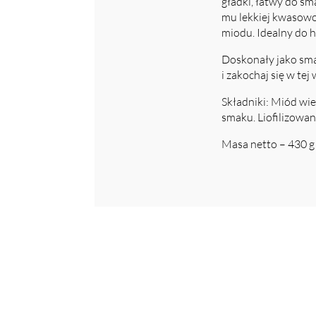
gładki, łatwy do sm
mu lekkiej kwasowo
miodu. Idealny do 
Doskonały jako sma
i zakochaj się w te
Składniki: Miód wi
smaku. Liofilizowan
Masa netto – 430 g